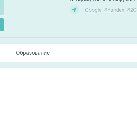
Google
Yandex
2G
Образование