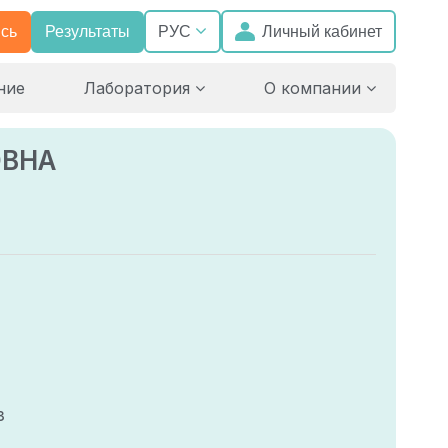
сь
Результаты
Личный кабинет
РУС
ние
Лаборатория
О компании
ОВНА
з