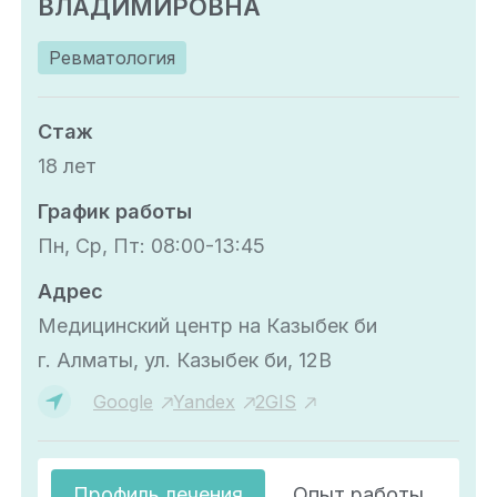
ВЛАДИМИРОВНА
Ревматология
Стаж
18 лет
График работы
Пн, Ср, Пт: 08:00-13:45
Адрес
Медицинский центр на Казыбек би
г. Алматы, ул. Казыбек би, 12В
Google
Yandex
2GIS
Профиль лечения
Опыт работы
О