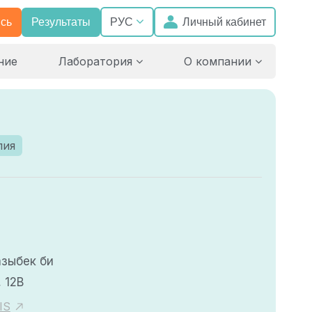
сь
Результаты
Личный кабинет
РУС
ние
Лаборатория
О компании
пия
азыбек би
 12В
IS