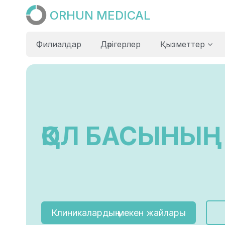
ORHUN MEDICAL
Филиалдар
Дәрігерлер
Қызметтер
ҚОЛ БАСЫНЫҢ
Клиникалардың мекен жайлары