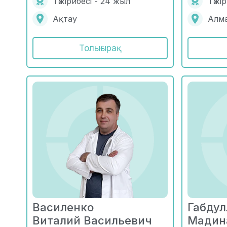
Тәжірибесі - 24 жыл
Тәжі
Ақтау
Алм
Толығырақ
Василенко
Габдул
Виталий Васильевич
Мадин