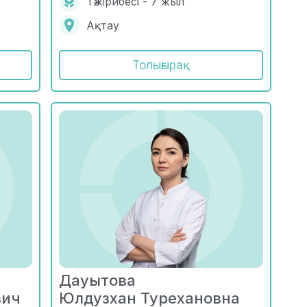
Тәжірибесі - 7 жыл
Ақтау
Толығырақ
Дауытова
вич
Юлдузхан Турехановна