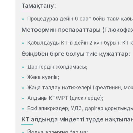
Тамақтану:
Процедураға дейін 6 сағат бойы тағам қаб
Метформин препараттары (Глюкофаж,
Қабылдауды КТ-ға дейін 2 күн бұрын, КТ к
Өзіңізбен бірге болуы тиіс құжаттар:
Дәрігердің жолдамасы;
Жеке куәлік;
Жаңа талдау нәтижелері (креатинин, моч
Алдыңғы КТ/МРТ (дискілерде);
Ескі эпикриздер, УДЗ, дәрігер қорытынды
КТ алдында міндетті түрде нақтыла
Йодқа аллергия бар ма;