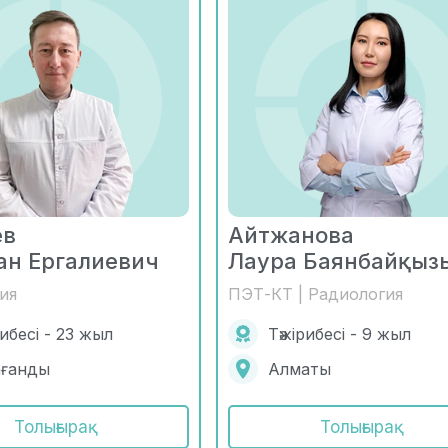
ев
Айтжанова
ан Ергалиевич
Лаура Баянбайқыз
ия
ПЭТ-КТ | Радиология
рибесі - 23 жыл
Тәжірибесі - 9 жыл
ағанды
Алматы
Толығырақ
Толығырақ