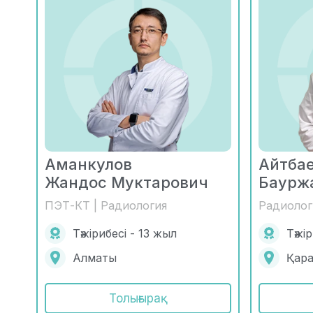
Аманкулов
Айтба
Жандос Муктарович
Баурж
ПЭТ-КТ | Радиология
Радиолог
Тәжірибесі - 13 жыл
Тәжі
Алматы
Қар
Толығырақ