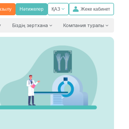
азылу
Нәтижелер
Жеке кабинет
ҚАЗ
у
Біздің зертхана
Компания туралы