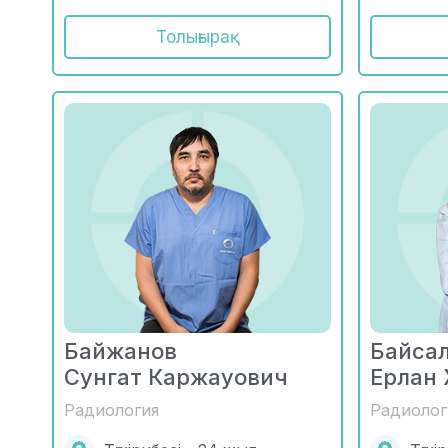
Толығырақ
Байжанов
Байса
Сунгат Каржауович
Ерлан
Радиология
Радиолог