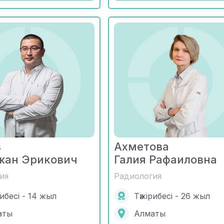
в
Ахметова
жан Эрикович
Галия Рафаиловна
ия
Радиология
рибесі - 14 жыл
Тәжірибесі - 26 жыл
аты
Алматы