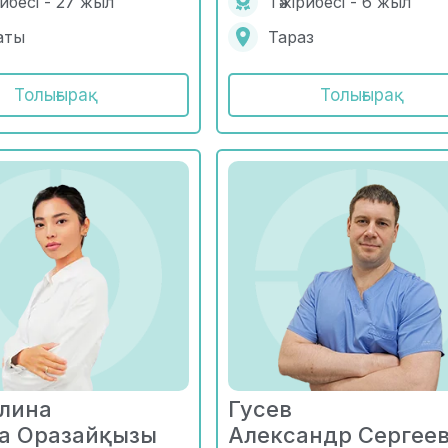
рибесі - 27 жыл
Тәжірибесі - 6 жыл
аты
Тараз
Толығырақ
Толығырақ
лина
Гусев
а Оразайқызы
Александр Сергее