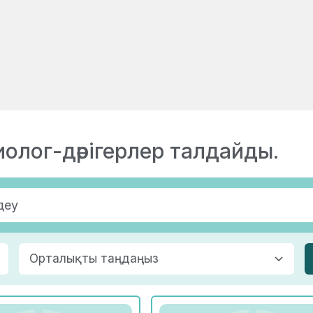
иолог-дәрігерлер талдайды.
Орталықты таңдаңыз