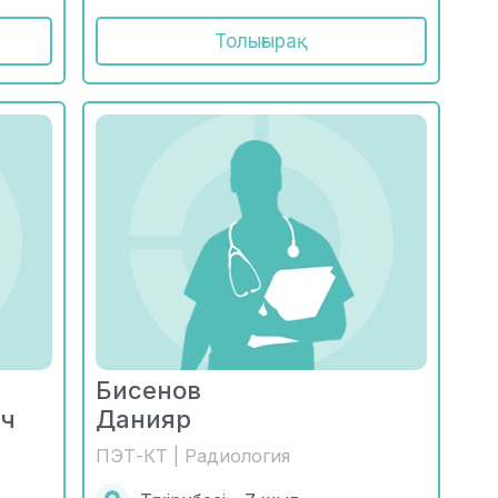
Толығырақ
Бисенов
ич
Данияр
ПЭТ-КТ | Радиология