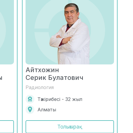
Айтхожин
ы
Серик Булатович
Радиология
Тәжірибесі - 32 жыл
Алматы
Толығырақ