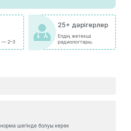
25+ дәрігерлер
Елдің жетекші
 — 2–3
радиологтары.
 норма шегінде болуы керек