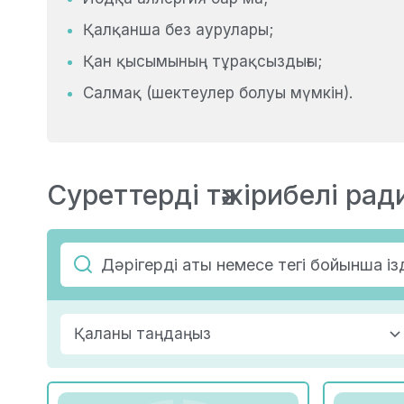
Қалқанша без аурулары;
Қан қысымының тұрақсыздығы;
Салмақ (шектеулер болуы мүмкін).
Суреттерді тәжірибелі рад
Қаланы таңдаңыз