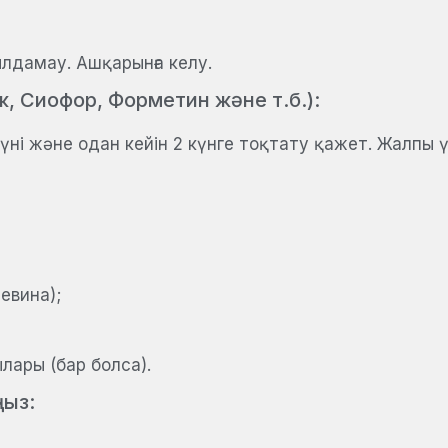
ылдамау. Ашқарынға келу.
 Сиофор, Форметин және т.б.):
үні және одан кейін 2 күнге тоқтату қажет. Жалпы үз
евина);
лары (бар болса).
ңыз: