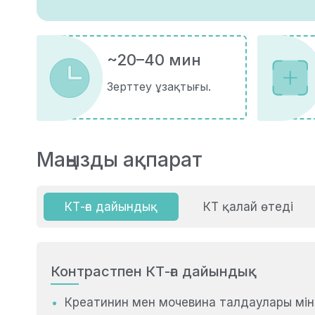
~20–40 мин
Зерттеу ұзақтығы.
Маңызды ақпарат
КТ-ға дайындық
КТ қалай өтеді
Контрастпен КТ-ға дайындық
Креатинин мен мочевина талдаулары мінде