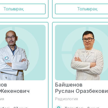
Толығырақ
Толығырақ
лов
Байшенов
 Жекенович
Руслан Оразбеков
ия
Радиология