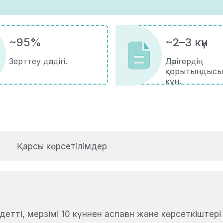
~95%
~2–3 күн
Зерттеу дәлдігі.
Дәрігердің
қорытындысы
күн.
Қарсы көрсетілімдер
тті, мерзімі 10 күннен аспаған және көрсеткіштері