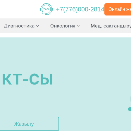
+7(776)000-2814
Онлайн ж
Диагностика
Онкология
Мед. сақтандыр
 КТ-СЫ
Жазылу