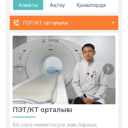
Жүктілік немесе бала емізу кезеңі.
Алматы
Ақтау
Қызылорда
Дәрі-дәрмектерге аллергия.
30 минут бойы қозғалмай жата алмау.
ПЭТ/КТ орталығы
ПЭТ/КТ орталығы
Біз сізге көмектесуге және барлық