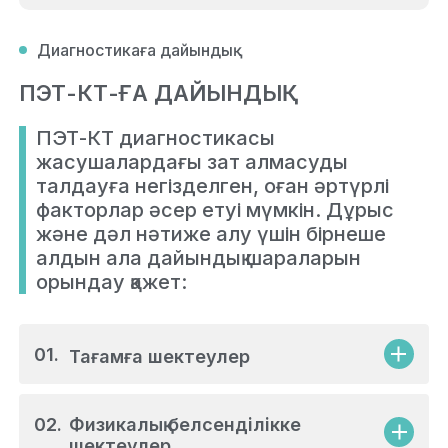
қалауым бойынша өтуге бола ма?
Диагностикаға дайындық
(07)
ПЭТ-КТ жүргізуге қандай қарсы
көрсетілімдер бар?
ПЭТ-КТ-ҒА ДАЙЫНДЫҚ
ПЭТ-КТ диагностикасы
(08)
ПЭТ-КТ-ны қайта түсуге бола ма
және қаншалықты жиі?
жасушалардағы зат алмасуды
талдауға негізделген, оған әртүрлі
(09)
факторлар әсер етуі мүмкін. Дұрыс
Зерттеу алдында және одан кейін не
істеу керек?
және дәл нәтиже алу үшін бірнеше
алдын ала дайындық шараларын
(10)
ПЭТ-КТ қанша тұрады және оны
орындау қажет:
сақтандыру қамти ма?
01.
Тағамға шектеулер
Процедурадан 2 күн бұрын:
02.
Физикалық белсенділікке
Алкогольден аулақ болыңыз.
шектеулер