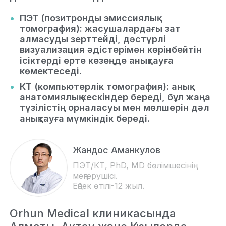
ПЭТ (позитронды эмиссиялық
томография): жасушалардағы зат
алмасуды зерттейді, дәстүрлі
визуализация әдістерімен көрінбейтін
ісіктерді ерте кезеңде анықтауға
көмектеседі.
КТ (компьютерлік томография): анық
анатомиялық кескіндер береді, бұл жаңа
түзілістің орналасуы мен мөлшерін дәл
анықтауға мүмкіндік береді.
Жандос Аманкулов
ПЭТ/КТ, PhD, MD бөлімшесінің
меңгерушісі.
Еңбек өтілі-12 жыл.
Orhun Medical клиникасында