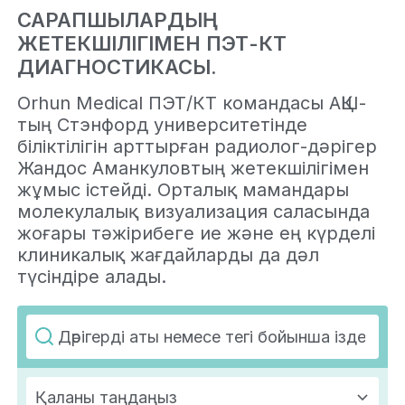
САРАПШЫЛАРДЫҢ
ЖЕТЕКШІЛІГІМЕН ПЭТ-КТ
ДИАГНОСТИКАСЫ.
Orhun Medical ПЭТ/КТ командасы АҚШ-
тың Стэнфорд университетінде
біліктілігін арттырған радиолог-дәрігер
Жандос Аманкуловтың жетекшілігімен
жұмыс істейді. Орталық мамандары
молекулалық визуализация саласында
жоғары тәжірибеге ие және ең күрделі
клиникалық жағдайларды да дәл
түсіндіре алады.
Қаланы таңдаңыз