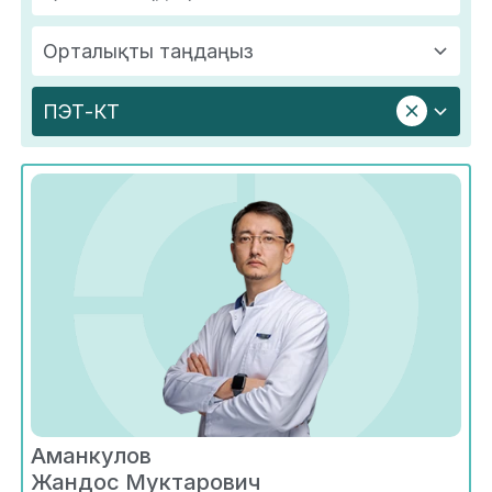
Орталықты таңдаңыз
ПЭТ-КТ
Аманкулов
Жандос Муктарович