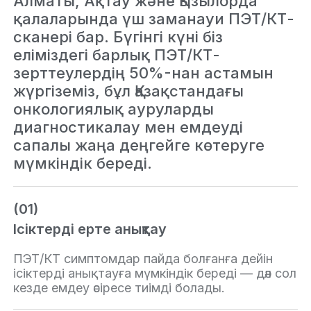
Алматы, Ақтау және Қызылорда
қалаларында үш заманауи ПЭТ/КТ-
сканері бар. Бүгінгі күні біз
еліміздегі барлық ПЭТ/КТ-
зерттеулердің 50%-нан астамын
жүргіземіз, бұл Қазақстандағы
онкологиялық ауруларды
диагностикалау мен емдеуді
сапалы жаңа деңгейге көтеруге
мүмкіндік береді.
(01)
Ісіктерді ерте анықтау
ПЭТ/КТ симптомдар пайда болғанға дейін
ісіктерді анықтауға мүмкіндік береді — дәл сол
кезде емдеу әсіресе тиімді болады.