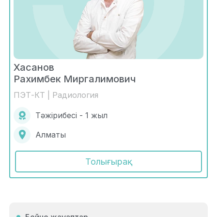
Хасанов
Рахимбек Миргалимович
ПЭТ-КТ | Радиология
Тәжірибесі - 1 жыл
Алматы
Толығырақ
Бейне жауаптар