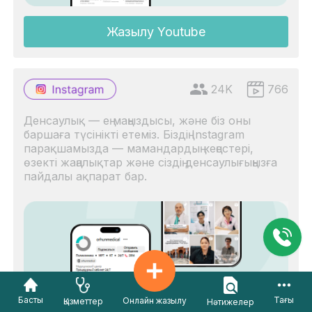
Жазылу Youtube
24K
766
Денсаулық — ең маңыздысы, және біз оны
баршаға түсінікті етеміз. Біздің Instagram
парақшамызда — мамандардың кеңестері,
өзекті жаңалықтар және сіздің денсаулығыңызға
пайдалы ақпарат бар.
Басты
Тағы
Онлайн жазылу
Қызметтер
Нәтижелер