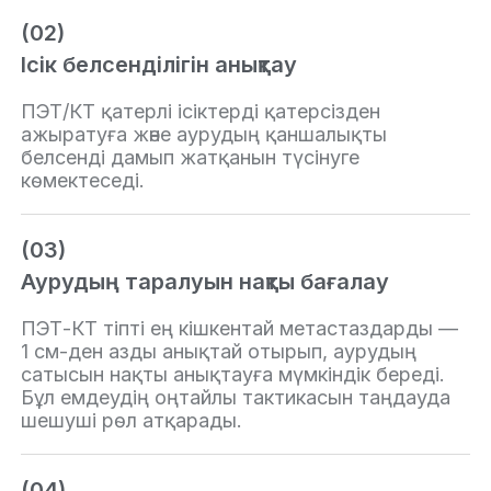
(02)
Ісік белсенділігін анықтау
ПЭТ/КТ қатерлі ісіктерді қатерсізден
ажыратуға және аурудың қаншалықты
белсенді дамып жатқанын түсінуге
көмектеседі.
(03)
Аурудың таралуын нақты бағалау
ПЭТ-КТ тіпті ең кішкентай метастаздарды —
1 см-ден азды анықтай отырып, аурудың
сатысын нақты анықтауға мүмкіндік береді.
Бұл емдеудің оңтайлы тактикасын таңдауда
шешуші рөл атқарады.
(04)