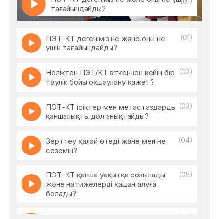
(01)
тағайындайды?
(01)
ПЭТ-КТ дегеніміз не және оны не
үшін тағайындайды?
(02)
Неліктен ПЭТ/КТ өткеннен кейін бір
тәулік бойы оқшаулану қажет?
(03)
ПЭТ-КТ ісіктер мен метастаздарды
қаншалықты дәл анықтайды?
(04)
Зерттеу қалай өтеді және мен не
сеземін?
ПЭТ-КТ қанша уақытқа созылады
(05)
және нәтижелерді қашан алуға
болады?
(06)
ПЭТ/КТ-ны жолдамасыз — өз