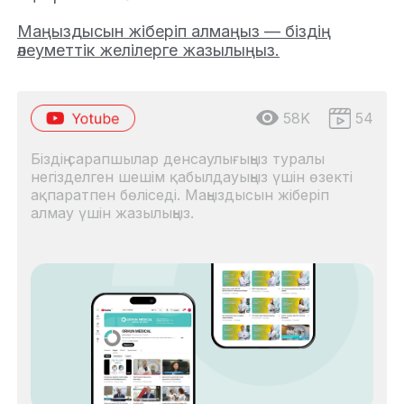
Маңыздысын жіберіп алмаңыз — біздің
әлеуметтік желілерге жазылыңыз.
58K
54
Біздің сарапшылар денсаулығыңыз туралы
негізделген шешім қабылдауыңыз үшін өзекті
ақпаратпен бөліседі. Маңыздысын жіберіп
алмау үшін жазылыңыз.