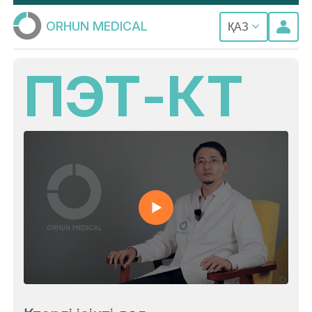
ORHUN MEDICAL
ҚАЗ
ПЭТ-КТ