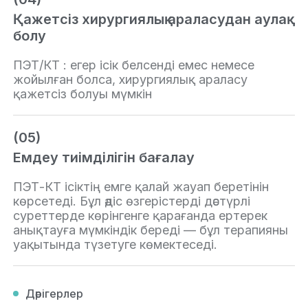
Қажетсіз хирургиялық араласудан аулақ
болу
ПЭТ/КТ : егер ісік белсенді емес немесе
жойылған болса, хирургиялық араласу
қажетсіз болуы мүмкін
(05)
Емдеу тиімділігін бағалау
ПЭТ-КТ ісіктің емге қалай жауап беретінін
көрсетеді. Бұл әдіс өзгерістерді дәстүрлі
суреттерде көрінгенге қарағанда ертерек
анықтауға мүмкіндік береді — бұл терапияны
уақытында түзетуге көмектеседі.
Дәрігерлер