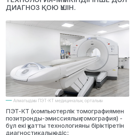
ДИАГНОЗ ҚОЮ ҮШІН.
Алматыдағы ПЭТ-КТ медициналық орталығы
ПЭТ-КТ (компьютерлік томографиямен
позитронды-эмиссиялық томография) -
бұл екі қуатты технологияны біріктіретін
диагностикалық әдіс: