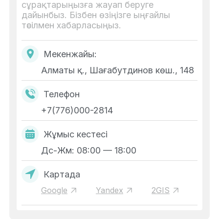
сұрақтарыңызға жауап беруге
дайынбыз. Бізбен өзіңізге ыңғайлы
тәсілмен хабарласыңыз.
Мекенжайы:
Алматы қ., Шағабутдинов көш., 148
Телефон
+7(776)000-2814
Жұмыс кестесі
Дс-Жм: 08:00 — 18:00
Картада
Google
Yandex
2GIS