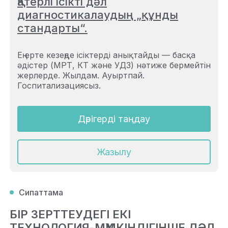
Қатерлі ісікті дәл
диагностикалаудың „құнды
стандарты“.
Ең ерте кезеңде ісіктерді анықтайды — басқа
әдістер (МРТ, КТ және УДЗ) нәтиже бермейтін
жерлерде. Жылдам. Ауыртпай.
Госпитализациясыз.
Дәрігерді таңдау
Жазылу
Сипаттама
БІР ЗЕРТТЕУДЕГІ ЕКІ
ТЕХНОЛОГИЯ-МҮМКІНДІГІНШЕ ДӘЛ