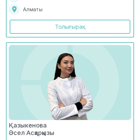
Алматы
Толығырақ
Қазыкенова
Әсел Асқарқызы