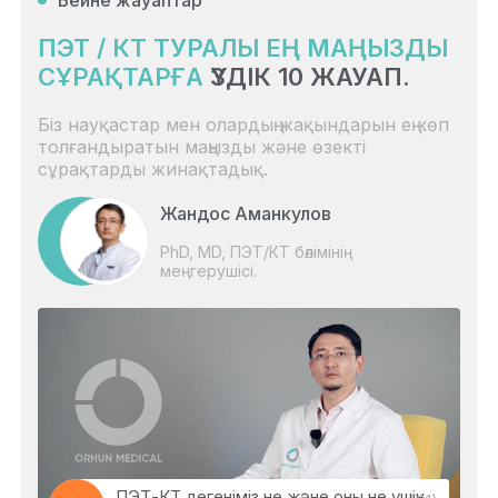
ПЭТ / КТ ТУРАЛЫ ЕҢ МАҢЫЗДЫ
СҰРАҚТАРҒА
ҮЗДІК 10 ЖАУАП.
Біз науқастар мен олардың жақындарын ең көп
толғандыратын маңызды және өзекті
сұрақтарды жинақтадық.
Жандос Аманкулов
PhD, MD, ПЭТ/КТ бөлімінің
меңгерушісі.
ПЭТ-КТ дегеніміз не және оны не үшін