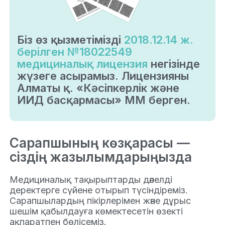
Біз өз қызметімізді
2018.12.14 ж.
берілген №18022549
медициналық лицензия
негізінде
жүзеге асырамыз. Лицензияны
Алматы қ. «Кәсіпкерлік және
ИИД басқармасы» ММ берген.
Сарапшының көзқарасы —
сіздің жазылымдарыңызда
Медициналық тақырыптарды дәлелді
деректерге сүйене отырып түсіндіреміз.
Сарапшылардың пікірлерімен және дұрыс
шешім қабылдауға көмектесетін өзекті
ақпаратпен бөлісеміз.