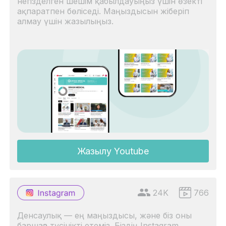
негізделген шешім қабылдауыңыз үшін өзекті
ақпаратпен бөліседі. Маңыздысын жіберіп
алмау үшін жазылыңыз.
Жазылу Youtube
24K
766
Денсаулық — ең маңыздысы, және біз оны
баршаға түсінікті етеміз. Біздің Instagram