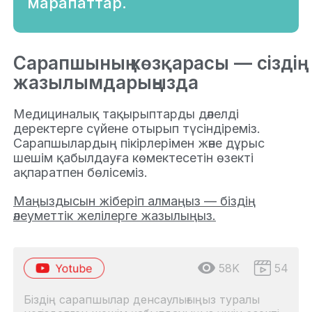
марапаттар.
Сарапшының көзқарасы — сіздің
жазылымдарыңызда
Медициналық тақырыптарды дәлелді
деректерге сүйене отырып түсіндіреміз.
Сарапшылардың пікірлерімен және дұрыс
шешім қабылдауға көмектесетін өзекті
ақпаратпен бөлісеміз.
Маңыздысын жіберіп алмаңыз — біздің
әлеуметтік желілерге жазылыңыз.
58K
54
Біздің сарапшылар денсаулығыңыз туралы