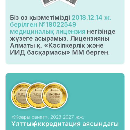
Біз өз қызметімізді
2018.12.14 ж.
берілген №18022549
медициналық лицензия
негізінде
жүзеге асырамыз. Лицензияны
Алматы қ. «Кәсіпкерлік және
ИИД басқармасы» ММ берген.
«Жоғары санат», 2023-2027 жж.
Ұлттық Аккредитация аясындағы