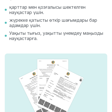
қарттар мен қозғалысы шектелген
науқастар үшін.
жүрекке қатысты өткір шағымдары бар
адамдар үшін.
Уақыты тығыз, уақытты үнемдеу маңызды
науқастарға.