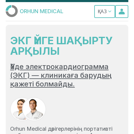
ORHUN MEDICAL
ҚАЗ
ЭКГ ҮЙГЕ ШАҚЫРТУ
АРҚЫЛЫ
Үйде электрокардиограмма
(ЭКГ) — клиникаға барудың
қажеті болмайды.
Orhun Medical дәрігерлерінің портативті