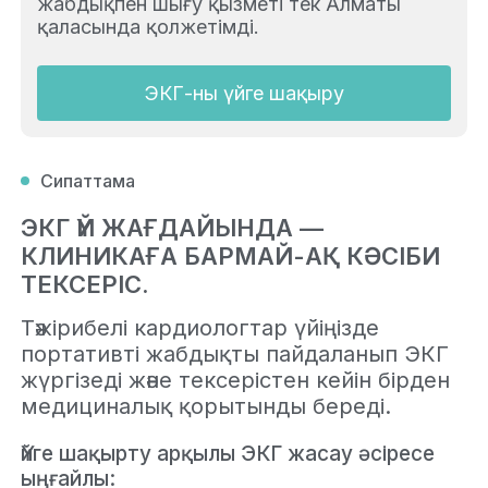
жабдықпен шығу қызметі тек Алматы
қаласында қолжетімді.
ЭКГ-ны үйге шақыру
Сипаттама
ЭКГ ҮЙ ЖАҒДАЙЫНДА —
КЛИНИКАҒА БАРМАЙ-АҚ КӘСІБИ
ТЕКСЕРІС.
Тәжірибелі кардиологтар үйіңізде
портативті жабдықты пайдаланып ЭКГ
жүргізеді және тексерістен кейін бірден
медициналық қорытынды береді.
Үйге шақырту арқылы ЭКГ жасау әсіресе
ыңғайлы: