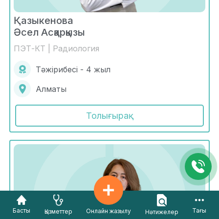
Қазыкенова
Әсел Асқарқызы
ПЭТ-КТ | Радиология
Тәжірибесі - 4 жыл
Алматы
Толығырақ
Басты
Тағы
Онлайн жазылу
Қызметтер
Нәтижелер