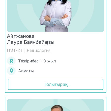
Айтжанова
Лаура Баянбайқызы
ПЭТ-КТ | Радиология
Тәжірибесі - 9 жыл
Алматы
Толығырақ