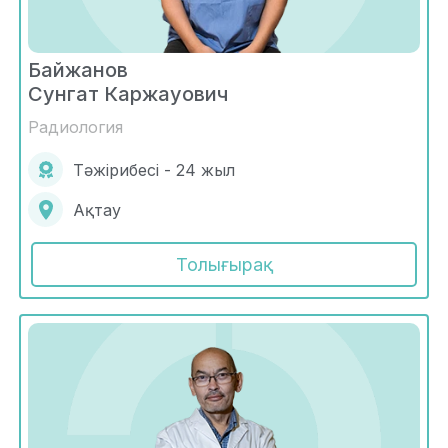
Байжанов
Сунгат Каржауович
Радиология
Тәжірибесі - 24 жыл
Ақтау
Толығырақ