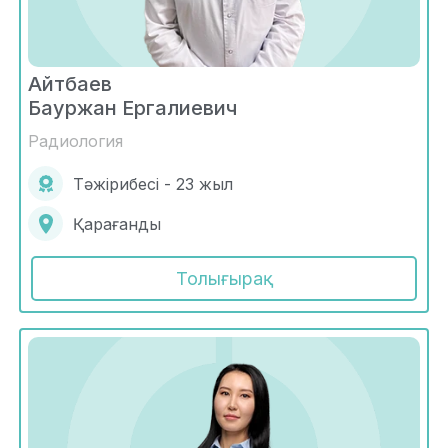
Айтбаев
Бауржан Ергалиевич
Радиология
Тәжірибесі - 23 жыл
Қарағанды
Толығырақ