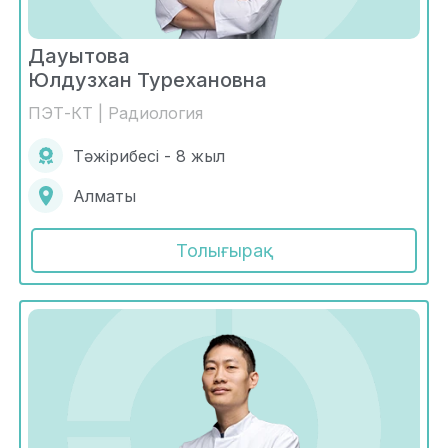
Дауытова
Юлдузхан Турехановна
ПЭТ-КТ | Радиология
Тәжірибесі - 8 жыл
Алматы
Толығырақ