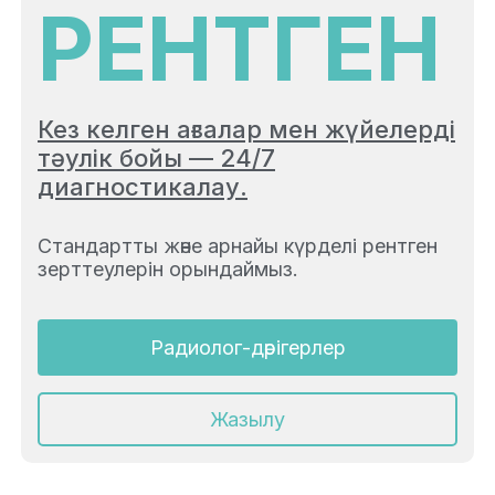
РЕНТГЕН
Кез келген ағзалар мен жүйелерді
тәулік бойы — 24/7
диагностикалау.
Стандартты және арнайы күрделі рентген
зерттеулерін орындаймыз.
Радиолог-дәрігерлер
Жазылу