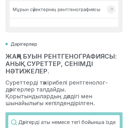
Мұрын сүйектерінің рентгенографиясы
Дәрігерлер
ЖАҢА БУЫН РЕНТГЕНОГРАФИЯСЫ:
АНЫҚ СУРЕТТЕР, СЕНІМДІ
НӘТИЖЕЛЕР.
Суреттерді тәжірибелі рентгенолог-
дәрігерлер талдайды.
Қорытындылардың дәлдігі мен
шынайылығы кепілдендірілген.