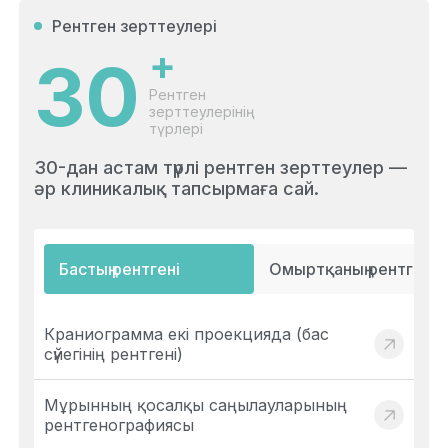
Рентген зерттеулері
+
30
Рентген
зерттеулерінің
түрлері
30-дан астам түрлі рентген зерттеулер —
әр клиникалық тапсырмаға сай.
Бастың рентгені
Омыртқаның рентгені
Краниограмма екі проекцияда (бас
сүйегінің рентгені)
Мұрынның қосалқы саңылауларының
рентгенографиясы