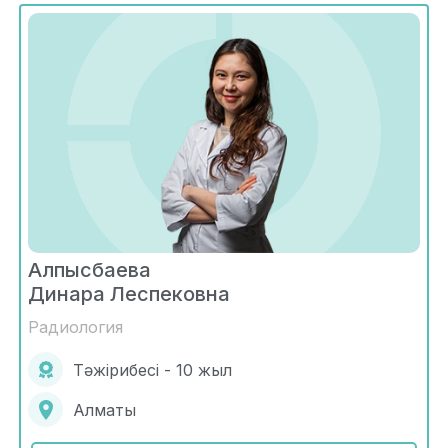
Алпысбаева
Динара Леспековна
Радиология
Тәжірибесі - 10 жыл
Алматы