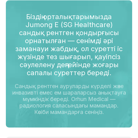
Біздің орталықтарымызда
Jumong E (SG Healthcare)
сандық рентген қондырғысы
орнатылған — сенімді әрі
заманауи жабдық, ол суретті іс
жүзінде тез шығарып, қауіпсіз
сәулелену деңгейінде жоғары
сапалы суреттер береді.
Сандық рентген ауруларды күрделі және
инвазивті емес ем шараларсыз анықтауға
мүмкіндік береді. Orhun Medical —
радиология саласындағы мамандар.
Кәсіби мамандарға сеніңіз.