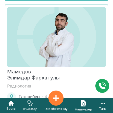
Мамедов
Элимдар Фархатулы
Радиология
Тәжірибесі - 4 жыл
Қарағанды
Басты
Тағы
Онлайн жазылу
Қызметтер
Нәтижелер