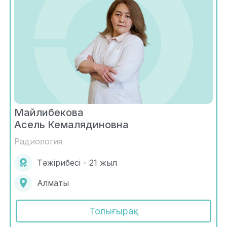
Майлибекова
Асель Кемалядиновна
Радиология
Тәжірибесі - 21 жыл
Алматы
Толығырақ