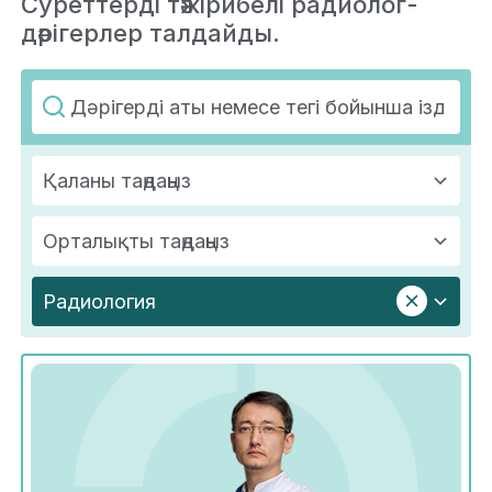
Суреттерді тәжірибелі радиолог-
дәрігерлер талдайды.
Қаланы таңдаңыз
Орталықты таңдаңыз
Радиология