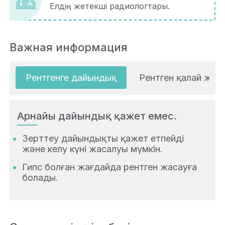
Елдің жетекші радиологтары.
Важная информация
Рентгенге дайындық
Рентген қалай жүргі
Арнайы дайындық қажет емес.
Зерттеу дайындықты қажет етпейді
және келу күні жасалуы мүмкін.
Гипс болған жағдайда рентген жасауға
болады.