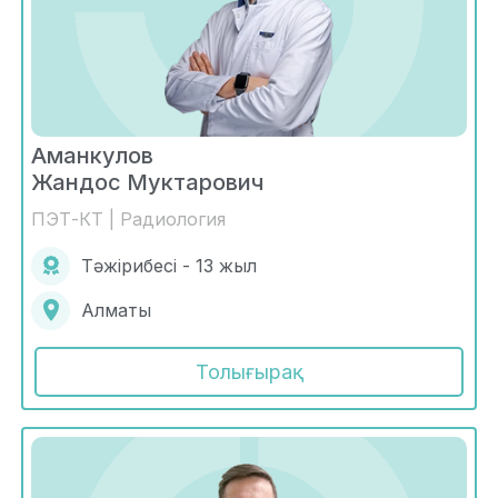
Аманкулов
Жандос Муктарович
ПЭТ-КТ | Радиология
Тәжірибесі - 13 жыл
Алматы
Толығырақ