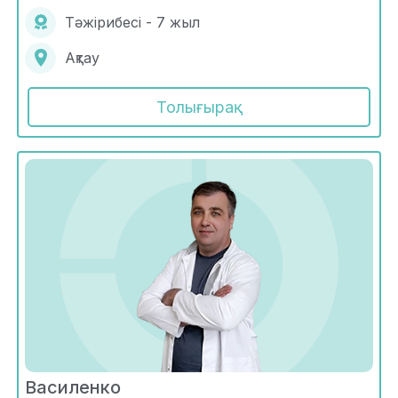
Тәжірибесі - 7 жыл
Ақтау
Толығырақ
Василенко