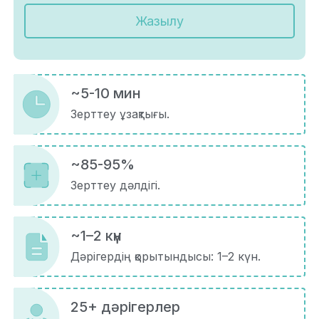
Жазылу
~5-10 мин
Зерттеу ұзақтығы.
~85-95%
Зерттеу дәлдігі.
~1–2 күн
Дәрігердің қорытындысы: 1–2 күн.
25+ дәрігерлер