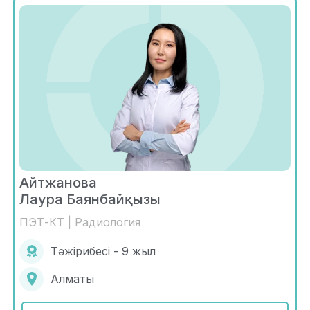
Айтжанова
Лаура Баянбайқызы
ПЭТ-КТ | Радиология
Тәжірибесі - 9 жыл
Алматы