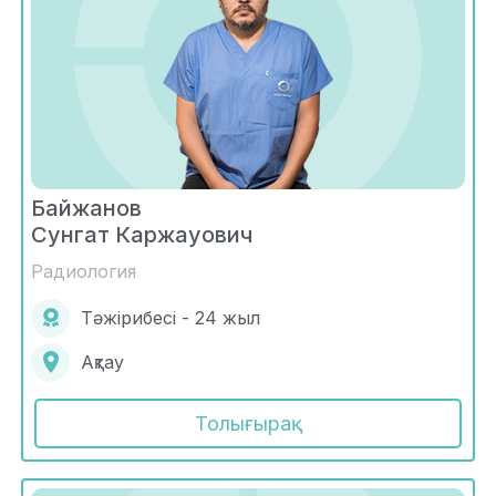
Байжанов
Сунгат Каржауович
Радиология
Тәжірибесі - 24 жыл
Ақтау
Толығырақ