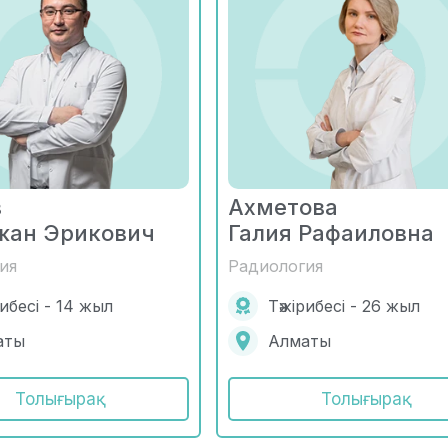
в
Ахметова
жан Эрикович
Галия Рафаиловна
ия
Радиология
рибесі - 14 жыл
Тәжірибесі - 26 жыл
аты
Алматы
Толығырақ
Толығырақ