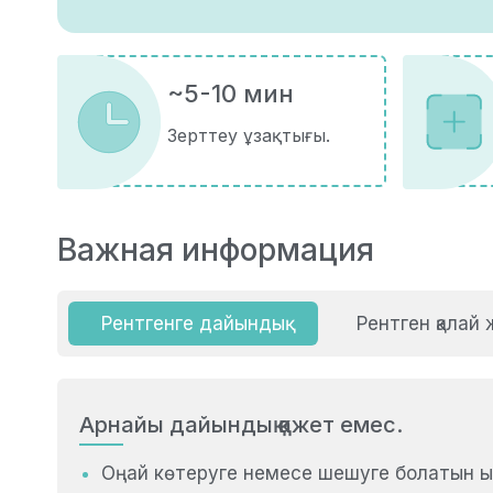
~5-10 мин
Зерттеу ұзақтығы.
Важная информация
Рентгенге дайындық
Рентген қалай 
Арнайы дайындық қажет емес.
Оңай көтеруге немесе шешуге болатын ыңғ