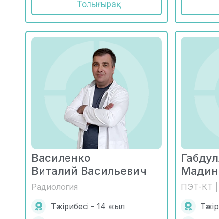
Толығырақ
Василенко
Габдул
Виталий Васильевич
Мадин
Радиология
ПЭТ-КТ |
Тәжірибесі - 14 жыл
Тәжі