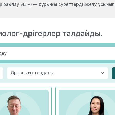
ді бақылау үшін) — бұрынғы суреттерді әкелу ұсыныл
иолог-дәрігерлер талдайды.
Орталықты таңдаңыз