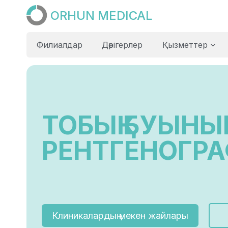
ORHUN MEDICAL
Филиалдар
Дәрігерлер
Қызметтер
ТОБЫҚ БУЫН
РЕНТГЕНОГР
Клиникалардың мекен жайлары