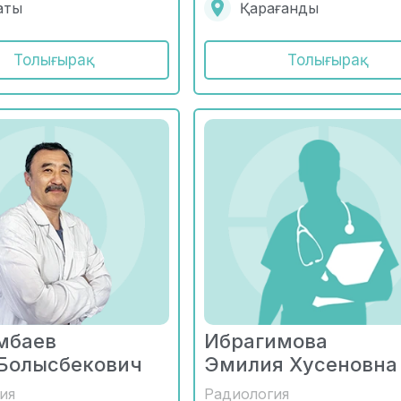
аты
Қарағанды
Толығырақ
Толығырақ
мбаев
Ибрагимова
 Болысбекович
Эмилия Хусеновна
ия
Радиология