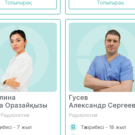
Толығырақ
Толығырақ
лина
Гусев
а Оразайқызы
Александр Сергее
 Радиология
Радиология
рибесі - 7 жыл
Тәжірибесі - 18 жыл