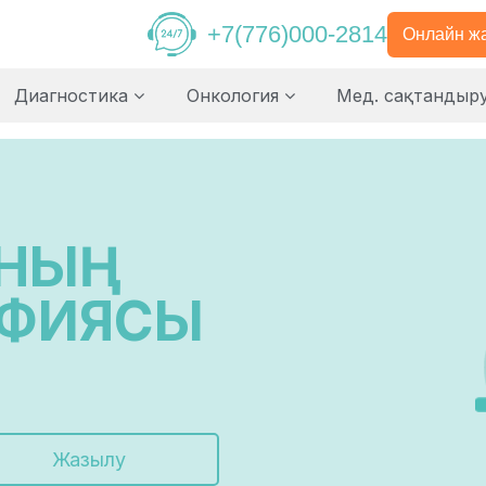
+7(776)000-2814
Онлайн ж
Диагностика
Онкология
Мед. сақтандыр
ЫНЫҢ
АФИЯСЫ
Жазылу