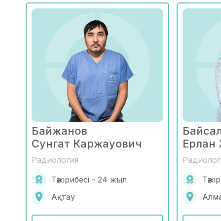
Байжанов
Байса
Сунгат Каржауович
Ерлан
Радиология
Радиолог
Тәжірибесі - 24 жыл
Тәжі
Ақтау
Алм