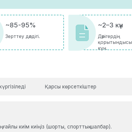
~85-95%
~2–3 күн
Зерттеу дәлдігі.
Дәрігердің
қорытындысы
күн.
жүргізіледі
Қарсы көрсеткіштер
айлы киім киіңіз (шорты, спорттық шалбар).