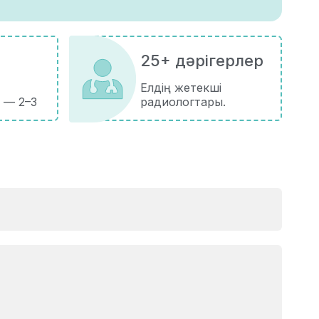
25+ дәрігерлер
Елдің жетекші
 — 2–3
радиологтары.