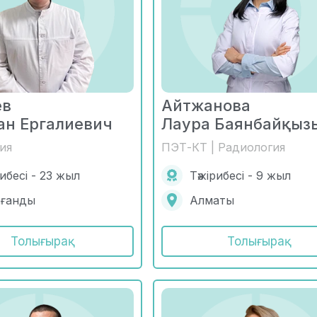
ев
Айтжанова
ан Ергалиевич
Лаура Баянбайқыз
ия
ПЭТ-КТ | Радиология
рибесі - 23 жыл
Тәжірибесі - 9 жыл
ағанды
Алматы
Толығырақ
Толығырақ