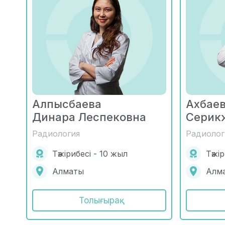
Алпысбаева
Ахбае
Динара Леспековна
Серик
Радиология
Радиолог
Тәжірибесі - 10 жыл
Тәжі
Алматы
Алм
Толығырақ