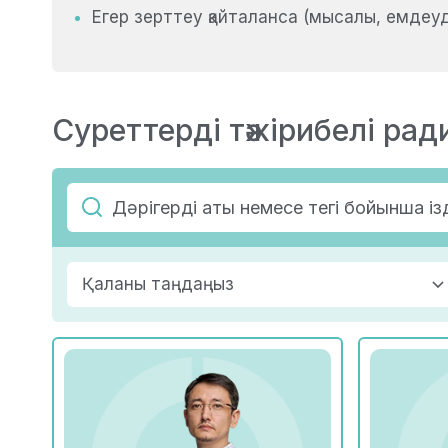
Егер зерттеу қайталанса (мысалы, емдеу
Суреттерді тәжірибелі рад
Қаланы таңдаңыз