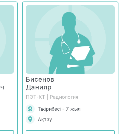
Бисенов
ич
Данияр
ПЭТ-КТ | Радиология
Тәжірибесі - 7 жыл
Ақтау