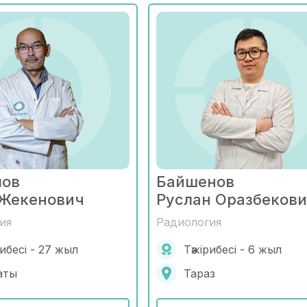
лов
Байшенов
 Жекенович
Руслан Оразбеков
ия
Радиология
рибесі - 27 жыл
Тәжірибесі - 6 жыл
аты
Тараз