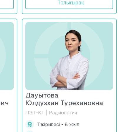
Толығырақ
Дауытова
вич
Юлдузхан Турехановна
ПЭТ-КТ | Радиология
Тәжірибесі - 8 жыл