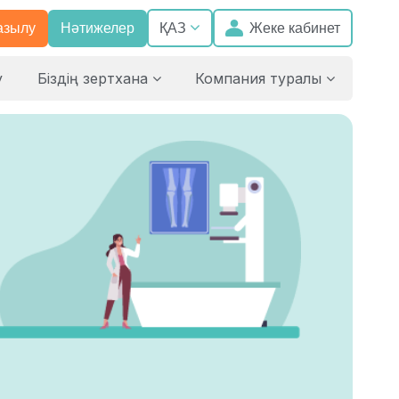
азылу
Нәтижелер
Жеке кабинет
ҚАЗ
у
Біздің зертхана
Компания туралы