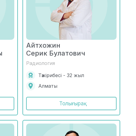
Айтхожин
ы
Серик Булатович
Радиология
Тәжірибесі - 32 жыл
Алматы
Толығырақ