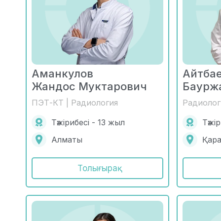
Аманкулов
Айтба
Жандос Муктарович
Баурж
ПЭТ-КТ | Радиология
Радиолог
Тәжірибесі - 13 жыл
Тәжі
Алматы
Қар
Толығырақ