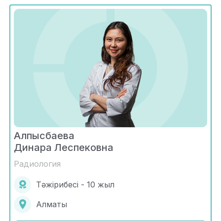
Алпысбаева
Динара Леспековна
Радиология
Тәжірибесі - 10 жыл
Алматы