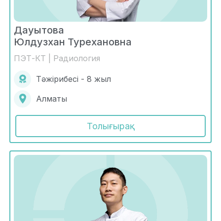
Дауытова
Юлдузхан Турехановна
ПЭТ-КТ | Радиология
Тәжірибесі - 8 жыл
Алматы
Толығырақ