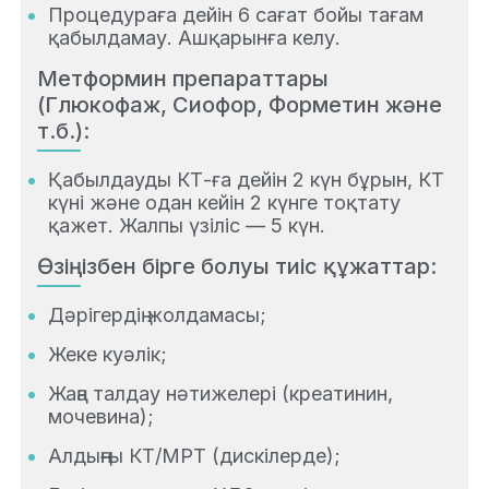
Процедураға дейін 6 сағат бойы тағам
қабылдамау. Ашқарынға келу.
Метформин препараттары
(Глюкофаж, Сиофор, Форметин және
т.б.):
Қабылдауды КТ-ға дейін 2 күн бұрын, КТ
күні және одан кейін 2 күнге тоқтату
қажет. Жалпы үзіліс — 5 күн.
Өзіңізбен бірге болуы тиіс құжаттар:
Дәрігердің жолдамасы;
Жеке куәлік;
Жаңа талдау нәтижелері (креатинин,
мочевина);
Алдыңғы КТ/МРТ (дискілерде);