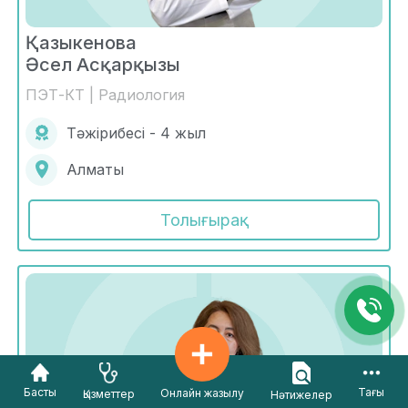
Қазыкенова
Әсел Асқарқызы
ПЭТ-КТ | Радиология
Тәжірибесі - 4 жыл
Алматы
Толығырақ
Басты
Тағы
Онлайн жазылу
Қызметтер
Нәтижелер