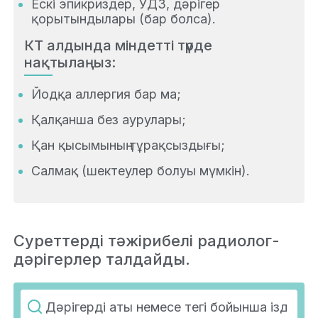
Ескі эпикриздер, УДЗ, дәрігер
қорытындылары (бар болса).
КТ алдында міндетті түрде
нақтылаңыз:
Йодқа аллергия бар ма;
Қалқанша без аурулары;
Қан қысымының тұрақсыздығы;
Салмақ (шектеулер болуы мүмкін).
Суреттерді тәжірибелі радиолог-
дәрігерлер талдайды.