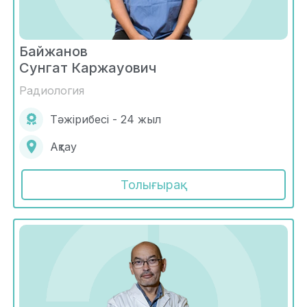
Байжанов
Сунгат Каржауович
Радиология
Тәжірибесі - 24 жыл
Ақтау
Толығырақ