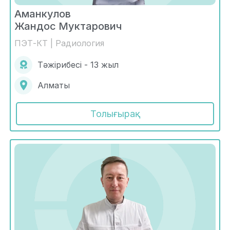
Аманкулов
Жандос Муктарович
ПЭТ-КТ | Радиология
Тәжірибесі - 13 жыл
Алматы
Толығырақ