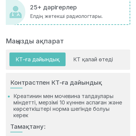
25+ дәрігерлер
Елдің жетекші радиологтары.
Маңызды ақпарат
КТ-ға дайындық
КТ қалай өтеді
Қар
Контрастпен КТ-ға дайындық
Креатинин мен мочевина талдаулары
міндетті, мерзімі 10 күннен аспаған және
көрсеткіштері норма шегінде болуы
керек
Тамақтану: