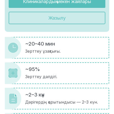
Клиникалардың мекен жайлары
Жазылу
~20–40 мин
Зерттеу ұзақтығы.
~95%
Зерттеу дәлдігі.
~2–3 күн
Дәрігердің қорытындысы — 2–3 күн.