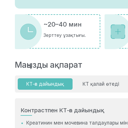
~20–40 мин
Зерттеу ұзақтығы.
Маңызды ақпарат
КТ-ға дайындық
КТ қалай өтеді
Контрастпен КТ-ға дайындық
Креатинин мен мочевина талдаулары мінде