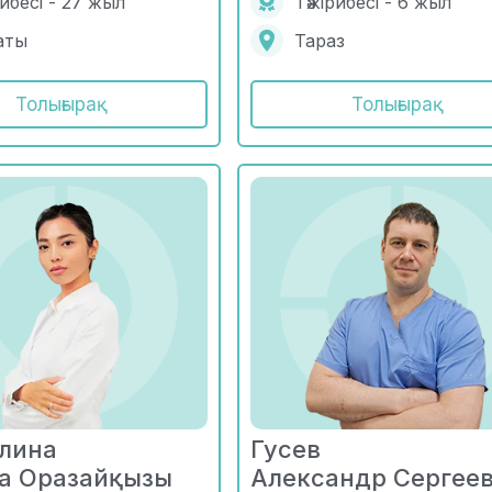
рибесі - 27 жыл
Тәжірибесі - 6 жыл
аты
Тараз
Толығырақ
Толығырақ
лина
Гусев
а Оразайқызы
Александр Сергее