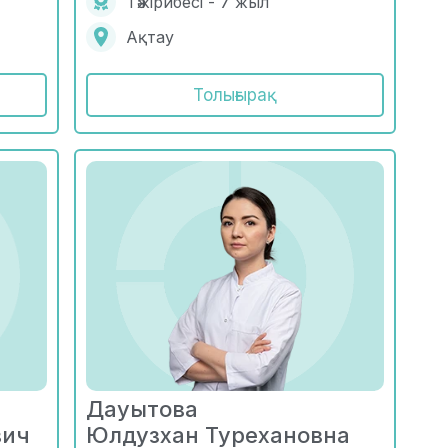
Тәжірибесі - 7 жыл
Ақтау
Толығырақ
Дауытова
вич
Юлдузхан Турехановна