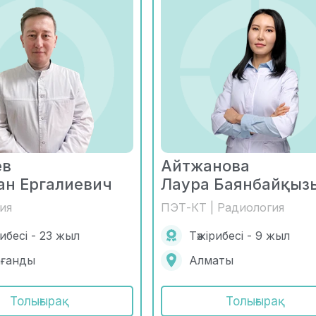
ев
Айтжанова
ан Ергалиевич
Лаура Баянбайқыз
ия
ПЭТ-КТ | Радиология
рибесі - 23 жыл
Тәжірибесі - 9 жыл
ағанды
Алматы
Толығырақ
Толығырақ