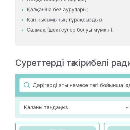
Қалқанша без аурулары;
Қан қысымының тұрақсыздығы;
Салмақ (шектеулер болуы мүмкін).
Суреттерді тәжірибелі рад
Қаланы таңдаңыз