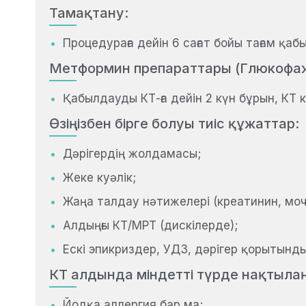
Тамақтану:
Процедураға дейін 6 сағат бойы тағам қаб
Метформин препараттары (Глюкофаж,
Қабылдауды КТ-ға дейін 2 күн бұрын, КТ к
Өзіңізбен бірге болуы тиіс құжаттар:
Дәрігердің жолдамасы;
Жеке куәлік;
Жаңа талдау нәтижелері (креатинин, моч
Алдыңғы КТ/МРТ (дискілерде);
Ескі эпикриздер, УДЗ, дәрігер қорытынды
КТ алдында міндетті түрде нақтыла
Йодқа аллергия бар ма;