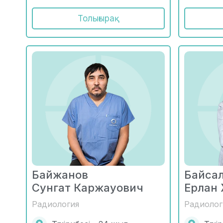
Толығырақ
Байжанов
Байса
Сунгат Каржауович
Ерлан
Радиология
Радиолог