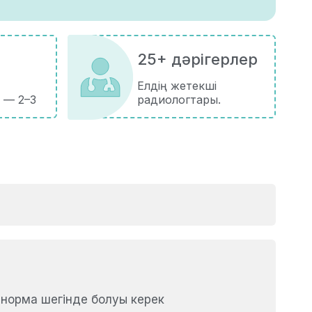
25+ дәрігерлер
Елдің жетекші
 — 2–3
радиологтары.
 норма шегінде болуы керек