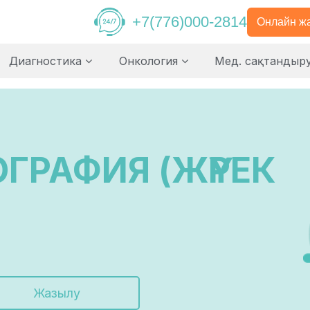
+7(776)000-2814
Онлайн ж
Диагностика
Онкология
Мед. сақтандыр
ГРАФИЯ (ЖҮРЕК
Жазылу