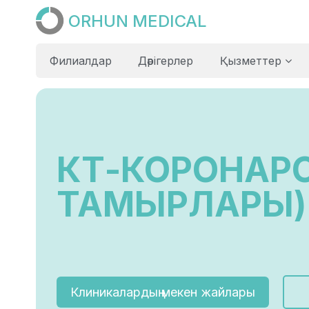
ORHUN MEDICAL
Филиалдар
Дәрігерлер
Қызметтер
КТ-КОРОНАРО
ТАМЫРЛАРЫ)
Клиникалардың мекен жайлары