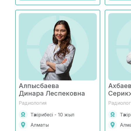
Алпысбаева
Ахбае
Динара Леспековна
Серик
Радиология
Радиолог
Тәжірибесі - 10 жыл
Тәжі
Алматы
Алм