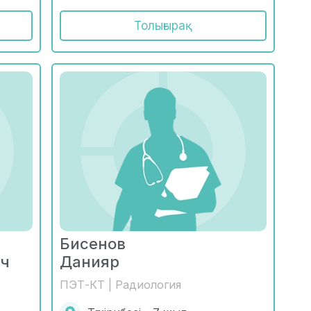
Толығырақ
Бисенов
ич
Данияр
ПЭТ-КТ | Радиология