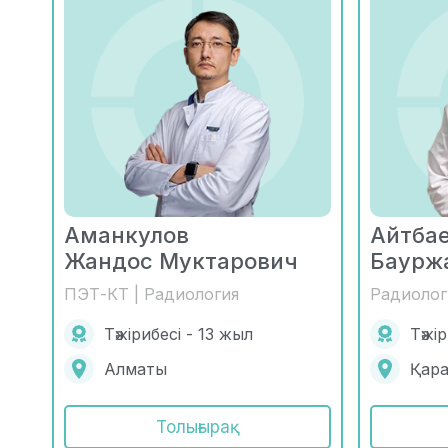
Аманкулов
Айтба
Жандос Муктарович
Баурж
ПЭТ-КТ | Радиология
Радиолог
Тәжірибесі - 13 жыл
Тәжі
Алматы
Қар
Толығырақ