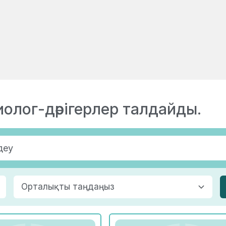
иолог-дәрігерлер талдайды.
Орталықты таңдаңыз