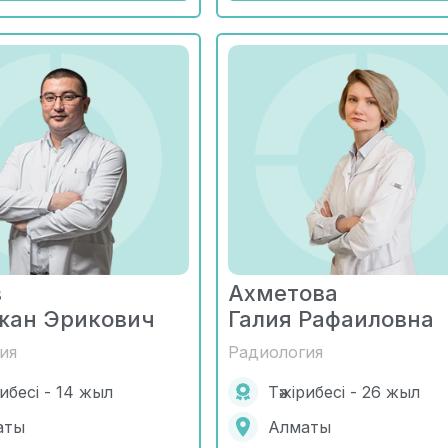
в
Ахметова
жан Эрикович
Галия Рафаиловна
ия
Радиология
рибесі - 14 жыл
Тәжірибесі - 26 жыл
аты
Алматы