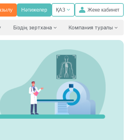
азылу
Нәтижелер
Жеке кабинет
ҚАЗ
у
Біздің зертхана
Компания туралы