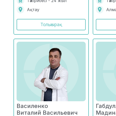
Тәжірибесі - 24 жыл
Тәжі
Ақтау
Алм
Толығырақ
Василенко
Габдул
Виталий Васильевич
Мадин