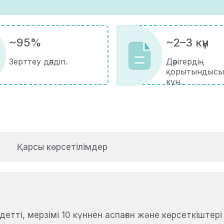
~95%
~2–3 күн
Зерттеу дәлдігі.
Дәрігердің
қорытындысы
күн.
Қарсы көрсетілімдер
тті, мерзімі 10 күннен аспаған және көрсеткіштері