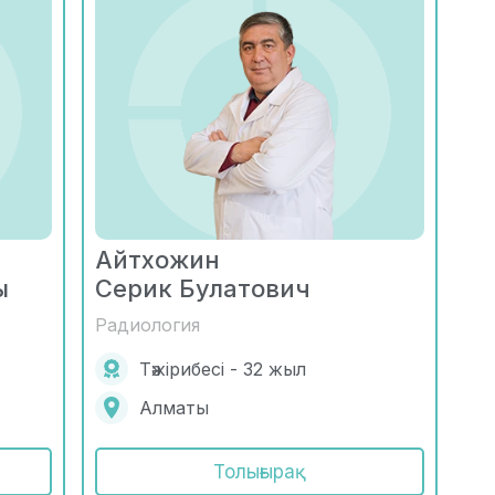
Айтхожин
ы
Серик Булатович
Радиология
Тәжірибесі - 32 жыл
Алматы
Толығырақ