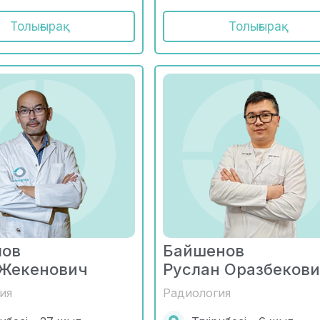
Толығырақ
Толығырақ
лов
Байшенов
 Жекенович
Руслан Оразбеков
ия
Радиология