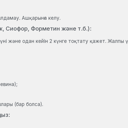
ылдамау. Ашқарынға келу.
 Сиофор, Форметин және т.б.):
үні және одан кейін 2 күнге тоқтату қажет. Жалпы үз
евина);
лары (бар болса).
ңыз: