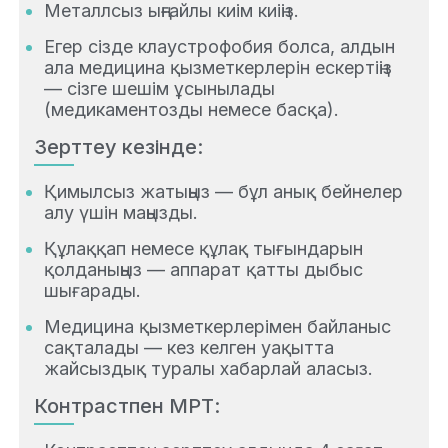
Металлсыз ыңғайлы киім киіңіз.
Егер сізде клаустрофобия болса, алдын
ала медицина қызметкерлерін ескертіңіз
— сізге шешім ұсынылады
(медикаментозды немесе басқа).
Зерттеу кезінде:
Қимылсыз жатыңыз — бұл анық бейнелер
алу үшін маңызды.
Құлаққап немесе құлақ тығындарын
қолданыңыз — аппарат қатты дыбыс
шығарады.
Медицина қызметкерлерімен байланыс
сақталады — кез келген уақытта
жайсыздық туралы хабарлай аласыз.
Контрастпен МРТ: