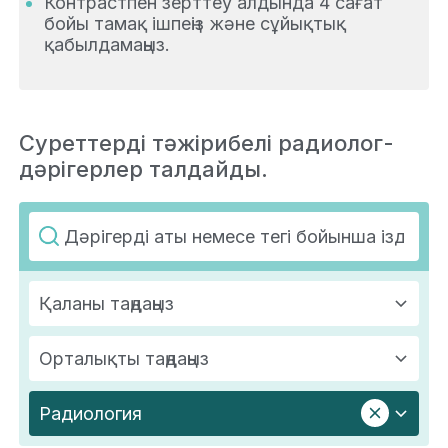
Контрастпен зерттеу алдында 4 сағат
бойы тамақ ішпеңіз және сұйықтық
қабылдамаңыз.
Суреттерді тәжірибелі радиолог-
дәрігерлер талдайды.
Қаланы таңдаңыз
Орталықты таңдаңыз
Радиология