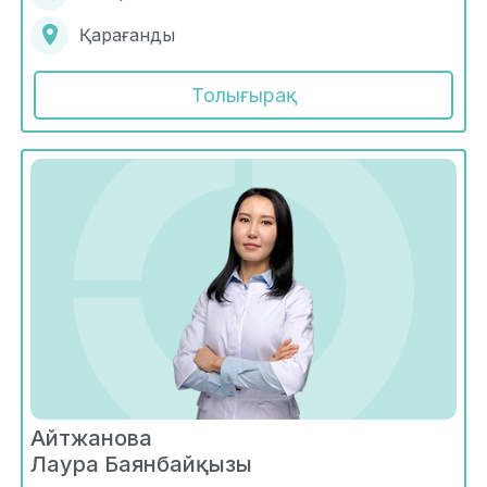
Қарағанды
Толығырақ
Айтжанова
Лаура Баянбайқызы