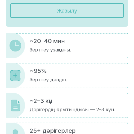
Жазылу
~20–40 мин
Зерттеу ұзақтығы.
~95%
Зерттеу дәлдігі.
~2–3 күн
Дәрігердің қорытындысы — 2–3 күн.
25+ дәрігерлер