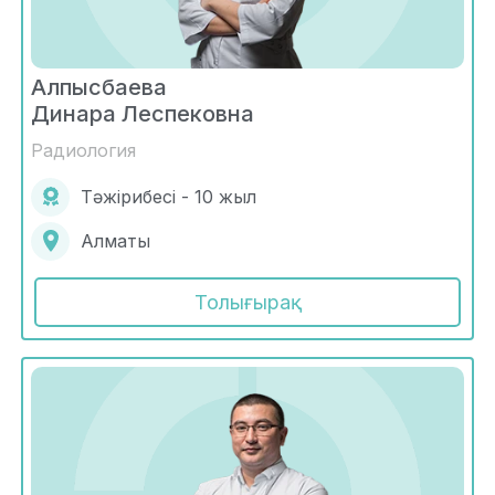
Алпысбаева
Динара Леспековна
Радиология
Тәжірибесі - 10 жыл
Алматы
Толығырақ