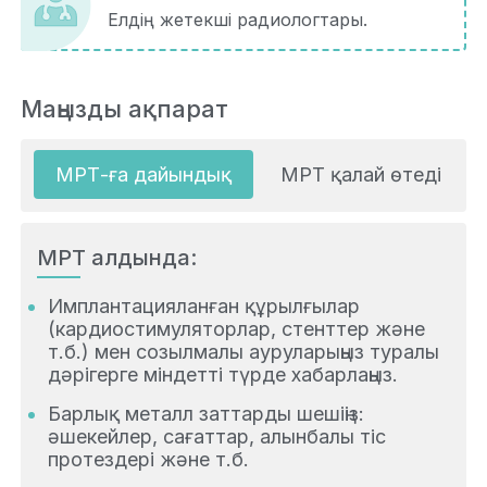
Елдің жетекші радиологтары.
Маңызды ақпарат
МРТ-ға дайындық
МРТ қалай өтеді
МРТ алдында:
Имплантацияланған құрылғылар
(кардиостимуляторлар, стенттер және
т.б.) мен созылмалы ауруларыңыз туралы
дәрігерге міндетті түрде хабарлаңыз.
Барлық металл заттарды шешіңіз:
әшекейлер, сағаттар, алынбалы тіс
протездері және т.б.