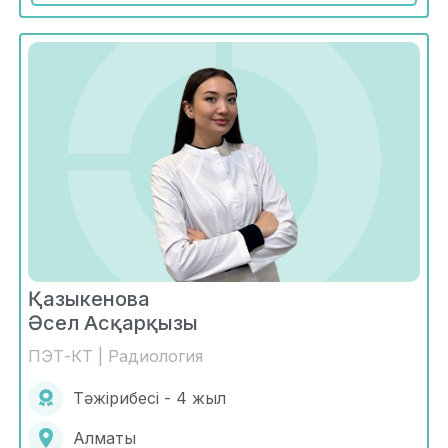
Қазыкенова
Әсел Асқарқызы
ПЭТ-КТ | Радиология
Тәжірибесі - 4 жыл
Алматы