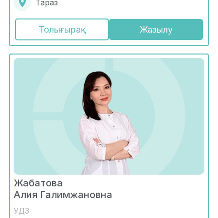
Тараз
Толығырақ
Жазылу
Жабатова
Алия Галимжановна
УДЗ