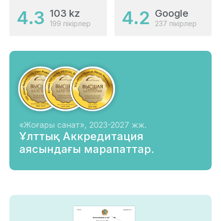
4.3
4.2
103 kz
Google
199 пікірлер
237 пікірлер
«Жоғары санат», 2023-2027 жж.
Ұлттық Аккредитация
аясындағы марапаттар.