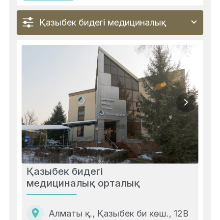
Қазыбек бидегі медициналық
орталық
Қазыбек бидегі
медициналық орталық
Алматы қ., Қазыбек би көш., 12В