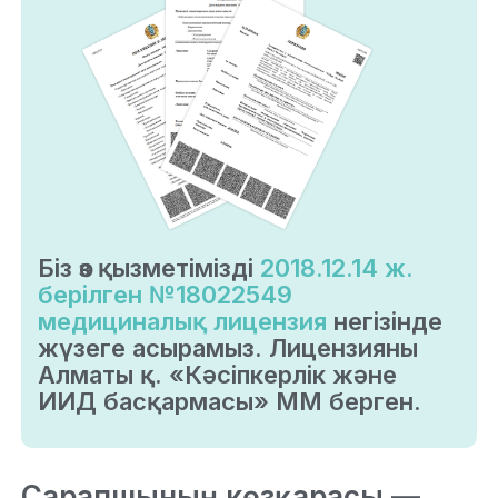
Біз өз қызметімізді
2018.12.14 ж.
берілген №18022549
медициналық лицензия
негізінде
жүзеге асырамыз. Лицензияны
Алматы қ. «Кәсіпкерлік және
ИИД басқармасы» ММ берген.
Сарапшының көзқарасы —