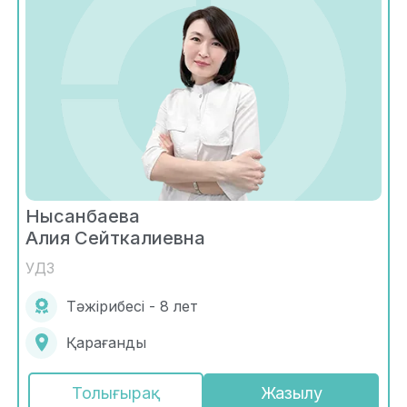
Нысанбаева
Алия Сейткалиевна
УДЗ
Тәжірибесі - 8 лет
Қарағанды
Толығырақ
Жазылу