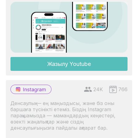
Жазылу Youtube
24K
766
Денсаулық — ең маңыздысы, және біз оны
баршаға түсінікті етеміз. Біздің Instagram
парақшамызда — мамандардың кеңестері,
өзекті жаңалықтар және сіздің
денсаулығыңызға пайдалы ақпарат бар.