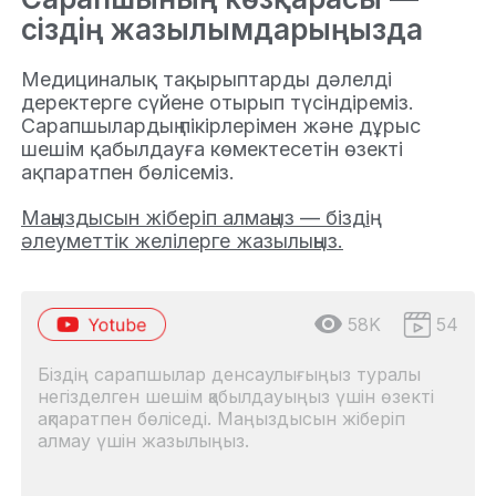
сіздің жазылымдарыңызда
Медициналық тақырыптарды дәлелді
деректерге сүйене отырып түсіндіреміз.
Сарапшылардың пікірлерімен және дұрыс
шешім қабылдауға көмектесетін өзекті
ақпаратпен бөлісеміз.
Маңыздысын жіберіп алмаңыз — біздің
әлеуметтік желілерге жазылыңыз.
58K
54
Біздің сарапшылар денсаулығыңыз туралы
негізделген шешім қабылдауыңыз үшін өзекті
ақпаратпен бөліседі. Маңыздысын жіберіп
алмау үшін жазылыңыз.