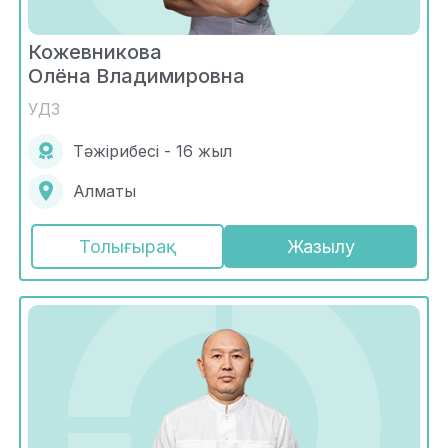
Кожевникова
Олёна Владимировна
УДЗ
Тәжірибесі - 16 жыл
Алматы
Толығырақ
Жазылу