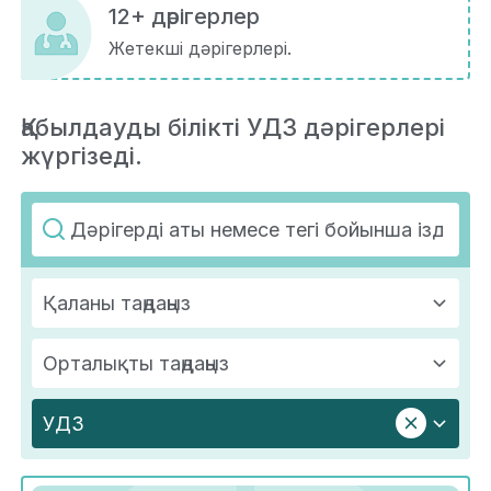
12+ дәрігерлер
Жетекші дәрігерлері.
Қабылдауды білікті УДЗ дәрігерлері
жүргізеді.
Қаланы таңдаңыз
Орталықты таңдаңыз
УДЗ