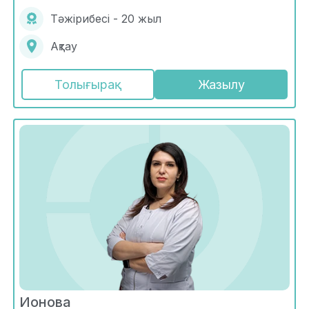
Тәжірибесі - 20 жыл
Ақтау
Толығырақ
Жазылу
Ионова