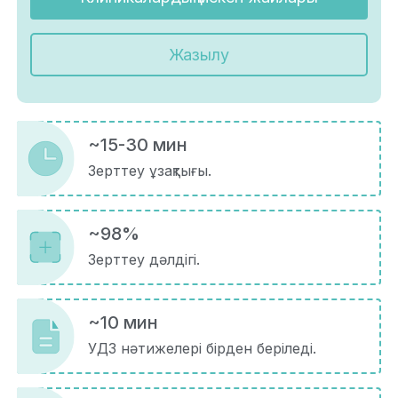
Жазылу
~15-30 мин
Зерттеу ұзақтығы.
~98%
Зерттеу дәлдігі.
~10 мин
УДЗ нәтижелері бірден беріледі.