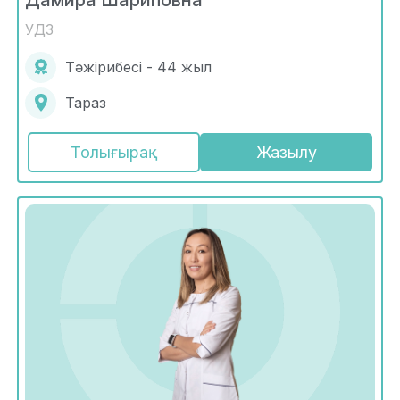
УДЗ
Тәжірибесі - 44 жыл
Тараз
Толығырақ
Жазылу