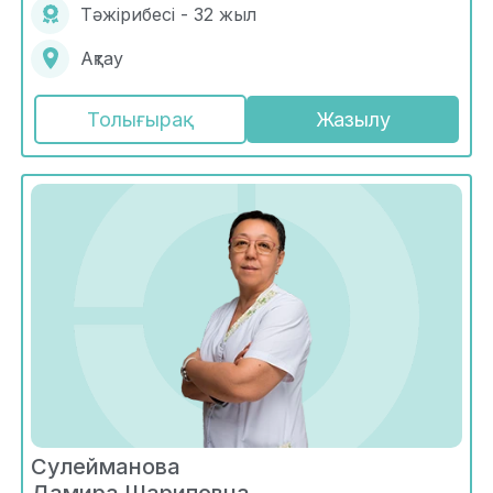
Тәжірибесі - 32 жыл
Ақтау
Толығырақ
Жазылу
Сулейманова
Дамира Шариповна