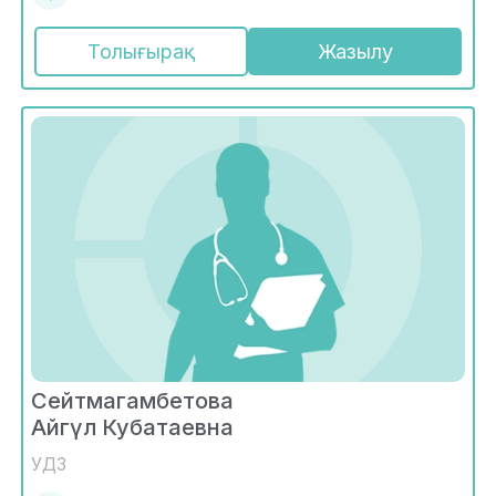
Толығырақ
Жазылу
Сейтмагамбетова
Айгүл Кубатаевна
УДЗ