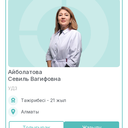
Айболатова
Севиль Вагифовна
УДЗ
Тәжірибесі - 21 жыл
Алматы
Толығырақ
Жазылу