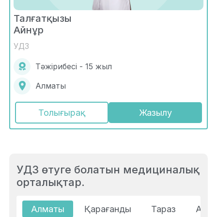
Талғатқызы
Айнұр
УДЗ
Тәжірибесі - 15 жыл
Алматы
Толығырақ
Жазылу
УДЗ өтуге болатын медициналық
орталықтар.
Алматы
Қарағанды
Тараз
Ақта