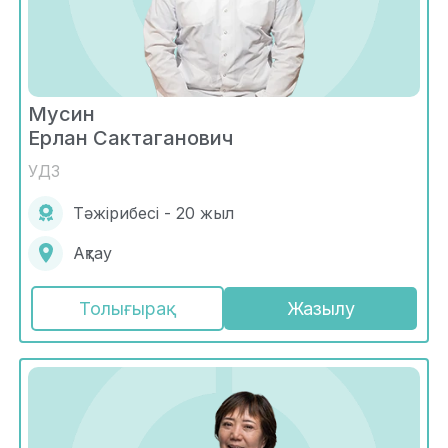
Мусин
Ерлан Сактаганович
УДЗ
Тәжірибесі - 20 жыл
Ақтау
Толығырақ
Жазылу