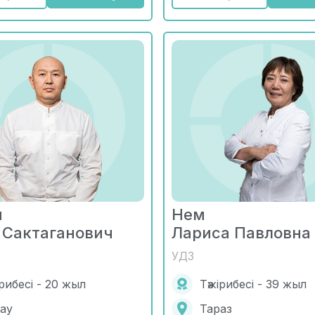
н
Нем
 Сактаганович
Лариса Павловна
УДЗ
ірибесі - 20 жыл
Тәжірибесі - 39 жыл
ау
Тараз