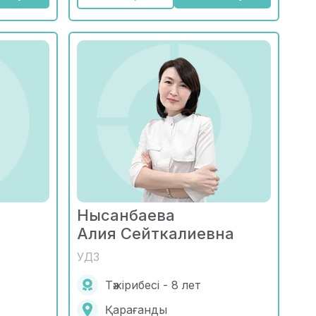
Нысанбаева
Алия Сейткалиевна
УДЗ
Тәжірибесі - 8 лет
Қарағанды