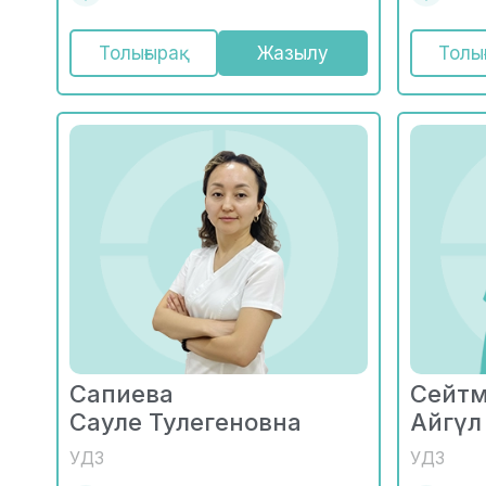
Толығырақ
Жазылу
Толы
Сапиева
Сейтм
Сауле Тулегеновна
Айгүл
УДЗ
УДЗ