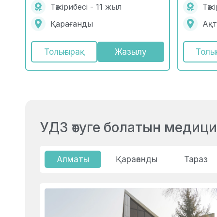
Тәжірибесі - 11 жыл
Тәж
Қарағанды
Ақт
Толығырақ
Жазылу
Толы
УДЗ өтуге болатын медиц
Алматы
Қарағанды
Тараз