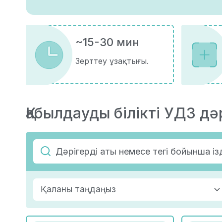
~15-30 мин
Зерттеу ұзақтығы.
Қабылдауды білікті УДЗ дәр
Қаланы таңдаңыз