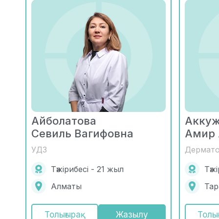
Айболатова
Акку
Севиль Вагифовна
Амир 
УДЗ
Дермато
Тәжірибесі - 21 жыл
Тәж
Алматы
Тар
Толығырақ
Жазылу
Толы