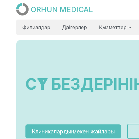
ORHUN MEDICAL
Филиалдар
Дәрігерлер
Қызметтер
СҮТ БЕЗДЕРІН
Клиникалардың мекен жайлары