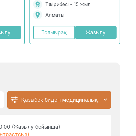
Тәжірибесі - 15 жыл
Алматы
зылу
Толығырақ
Жазылу
Қазыбек бидегі медициналық
орталық
0:00 (Жазылу бойынша)
онтрастсыз)