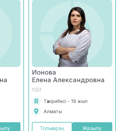
Ионова
на
Елена Александровна
УДЗ
Тәжірибесі - 19 жыл
Алматы
зылу
Толығырақ
Жазылу