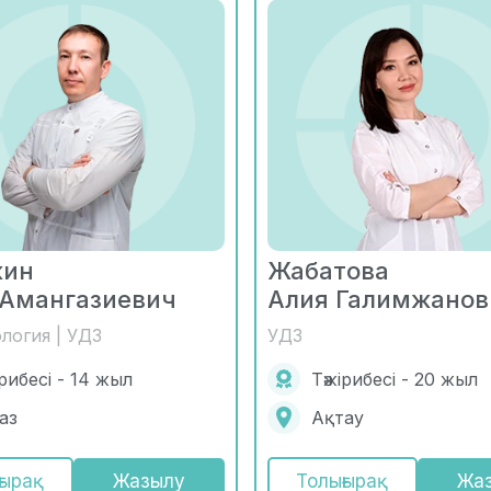
жин
Жабатова
Амангазиевич
Алия Галимжанов
логия | УДЗ
УДЗ
ірибесі - 14 жыл
Тәжірибесі - 20 жыл
аз
Ақтау
ғырақ
Жазылу
Толығырақ
Жа