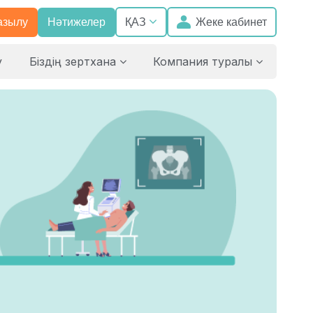
азылу
Нәтижелер
Жеке кабинет
ҚАЗ
у
Біздің зертхана
Компания туралы