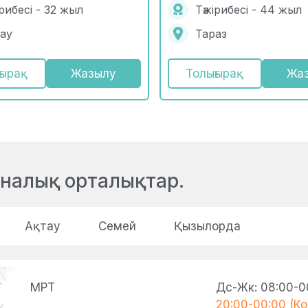
ірибесі - 32 жыл
Тәжірибесі - 44 жыл
ау
Тараз
ғырақ
Жазылу
Толығырақ
Жа
иналық орталықтар.
Ақтау
Семей
Қызылорда
МРТ
Дс-Жк: 08:00-0
20:00-00:00 (К