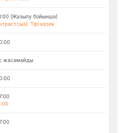
3:00 (Жазылу бойынша)
нтрастсыз). Тірі кезек
0:00
с жасамайды
0:00
7:00
6:00
7:00