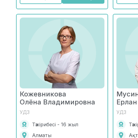
Кожевникова
Муси
Олёна Владимировна
Ерлан
УДЗ
УДЗ
Тәжірибесі - 16 жыл
Тәж
Алматы
Ақт