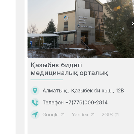
Қазыбек бидегі
медициналық орталық
Алматы қ., Қазыбек би көш., 12В
Телефон +7(776)000-2814
Google
Yandex
2GIS