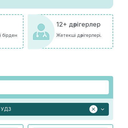
12+ дәрігерлер
і бірден
Жетекші дәрігерлері.
УДЗ