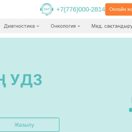
+7(776)000-2814
Онлайн ж
Диагностика
Онкология
Мед. сақтандыр
ІҢ УДЗ
Жазылу