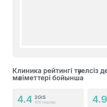
Клиника рейтингі тәуелсіз 
мәліметтері бойынша
4.4
4.
2GIS
1610 пікірлер