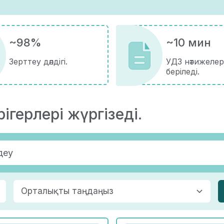
~98%
~10 мин
Зерттеу дәлдігі.
УДЗ нәтижелер
беріледі.
ігерлері жүргізеді.
Орталықты таңдаңыз