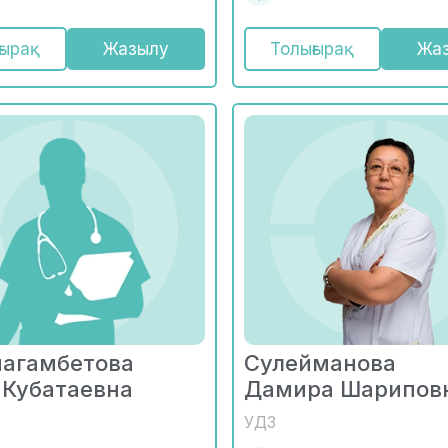
ғырақ
Жазылу
Толығырақ
Жа
агамбетова
Сулейманова
 Кубатаевна
Дамира Шарипов
УДЗ