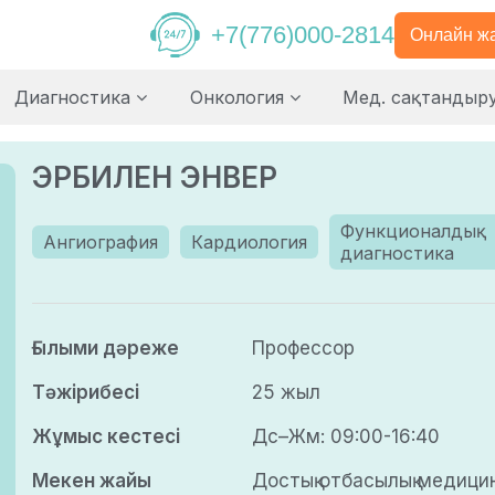
+7(776)000-2814
Онлайн ж
Диагностика
Онкология
Мед. сақтандыр
ЭРБИЛЕН ЭНВЕР
Функционалдық
Ангиография
Кардиология
диагностика
Ғылыми дәреже
Профессор
Тәжірибесі
25 жыл
Жұмыс кестесі
Дс–Жм: 09:00-16:40
Мекен жайы
Достық отбасылық медици