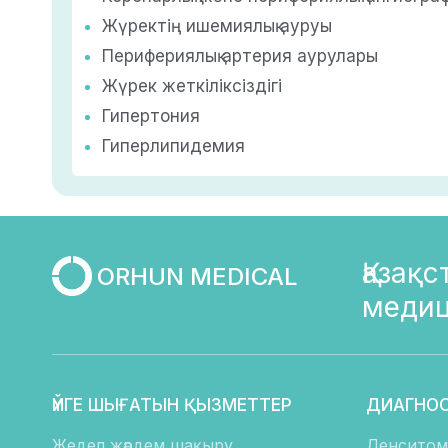
Жүректің ишемиялық ауруы
Перифериялық артерия аурулары
Жүрек жеткіліксіздігі
Гипертония
Гиперлипидемия
Қазақ
ORHUN MEDICAL
медиц
ҮЙГЕ ШЫҒАТЫН ҚЫЗМЕТТЕР
ДИАГНО
Жедел жәрдем шақыру
Денситом