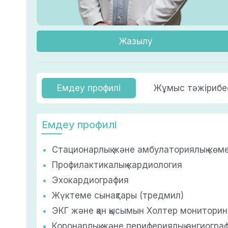
Жазылу
Емдеу профилі
Жұмыс тәжірибе
Емдеу профилі
Стационарлық және амбулаториялық көм
Профилактикалық кардиология
Эхокардиография
Жүктеме сынақтары (тредмил)
ЭКГ және қан қысымын Холтер мониторин
Коронарлық және перифериялық ангиогра