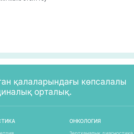
стан қалаларындағы көпсалалы
иналық орталық.
СТИКА
ОНКОЛОГИЯ
етрия
Зертханалық диагностика