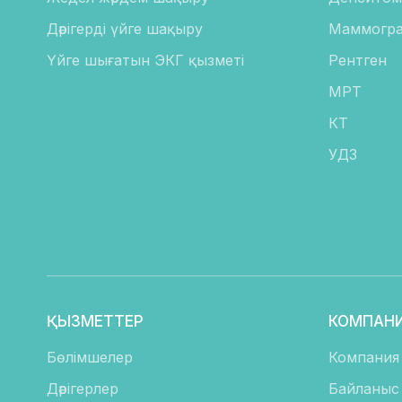
Дәрігерді үйге шақыру
Маммогра
Үйге шығатын ЭКГ қызметі
Рентген
МРТ
КТ
УДЗ
ҚЫЗМЕТТЕР
КОМПАНИ
Бөлімшелер
Компания
Дәрігерлер
Байланыс