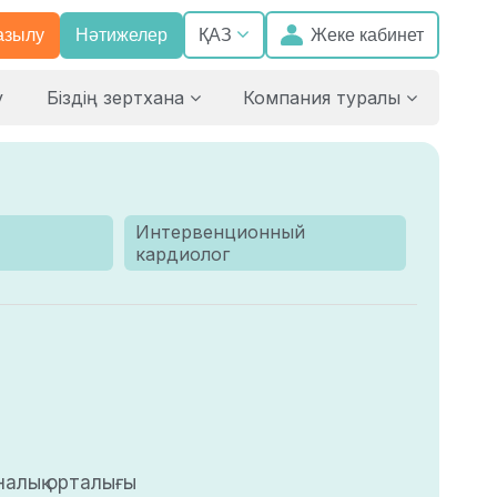
азылу
Нәтижелер
Жеке кабинет
ҚАЗ
у
Біздің зертхана
Компания туралы
Интервенционный
кардиолог
налық орталығы