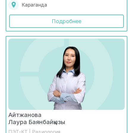
Караганда
Подробнее
Айтжанова
Лаура Баянбайқызы
ПЭТ-КТ | Радиология