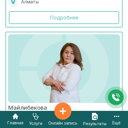
Алматы
Подробнее
Майлибекова
Асель Кемалядиновна
Главная
Ещё
Онлайн запись
Услуги
Радиология
Результаты