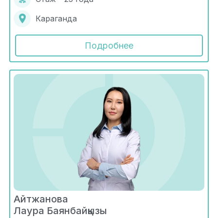
Караганда
Подробнее
Айтжанова
Лаура Баянбайқызы