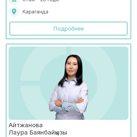
Караганда
Подробнее
Айтжанова
Лаура Баянбайқызы