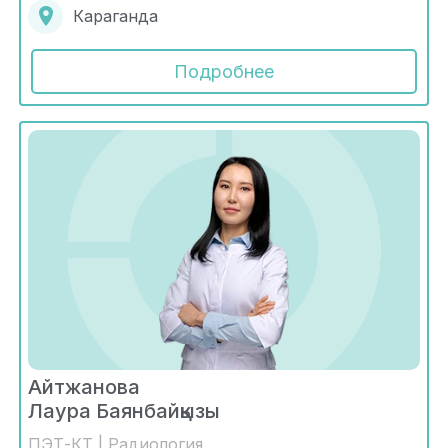
Караганда
Подробнее
Айтжанова
Лаура Баянбайқызы
ПЭТ-КТ | Радиология