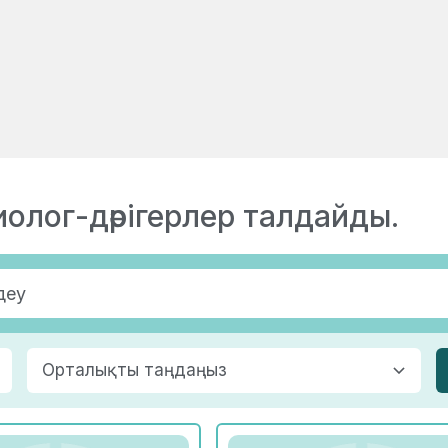
иолог-дәрігерлер талдайды.
Орталықты таңдаңыз