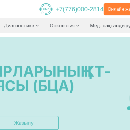
+7(776)000-2814
Онлайн ж
Диагностика
Онкология
Мед. сақтандыр
РЛАРЫНЫҢ КТ-
СЫ (БЦА)
Жазылу