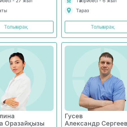
рибесі - 27 жыл
Тәжірибесі - 6 жыл
аты
Тараз
Толығырақ
Толығырақ
лина
Гусев
а Оразайқызы
Александр Сергее