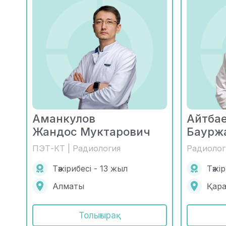
Аманкулов
Айтба
Жандос Муктарович
Баурж
ПЭТ-КТ | Радиология
Радиолог
Тәжірибесі - 13 жыл
Тәжі
Алматы
Қар
Толығырақ