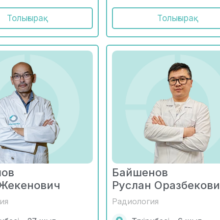
Толығырақ
Толығырақ
лов
Байшенов
 Жекенович
Руслан Оразбеков
ия
Радиология