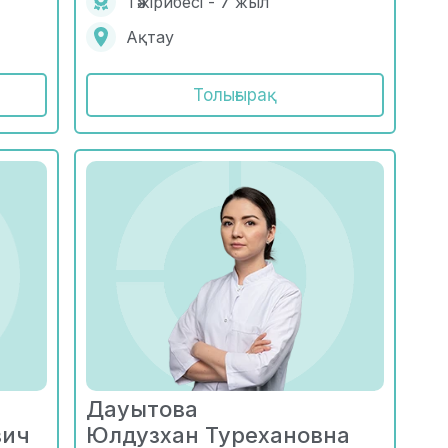
Тәжірибесі - 7 жыл
Ақтау
Толығырақ
Дауытова
вич
Юлдузхан Турехановна