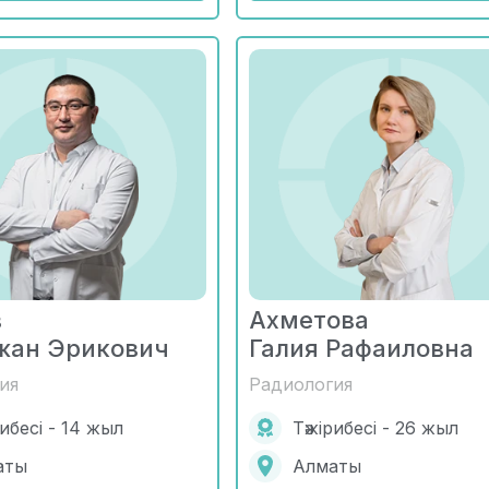
в
Ахметова
жан Эрикович
Галия Рафаиловна
ия
Радиология
рибесі - 14 жыл
Тәжірибесі - 26 жыл
аты
Алматы