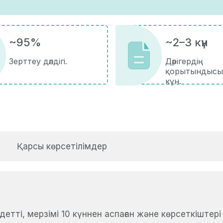
~95%
~2–3 күн
Зерттеу дәлдігі.
Дәрігердің
қорытындысы
күн.
Қарсы көрсетілімдер
тті, мерзімі 10 күннен аспаған және көрсеткіштері