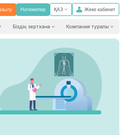
азылу
Нәтижелер
Жеке кабинет
ҚАЗ
у
Біздің зертхана
Компания туралы