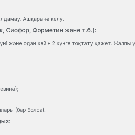
ылдамау. Ашқарынға келу.
 Сиофор, Форметин және т.б.):
үні және одан кейін 2 күнге тоқтату қажет. Жалпы үз
евина);
лары (бар болса).
ңыз: