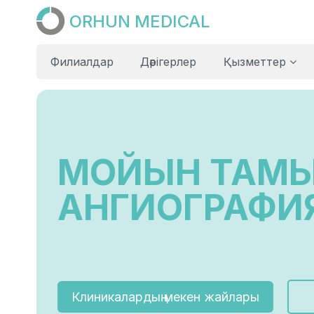
ORHUN MEDICAL
Филиалдар
Дәрігерлер
Қызметтер
МОЙЫН ТАМЫ
АНГИОГРАФИЯ
Клиникалардың мекен жайлары