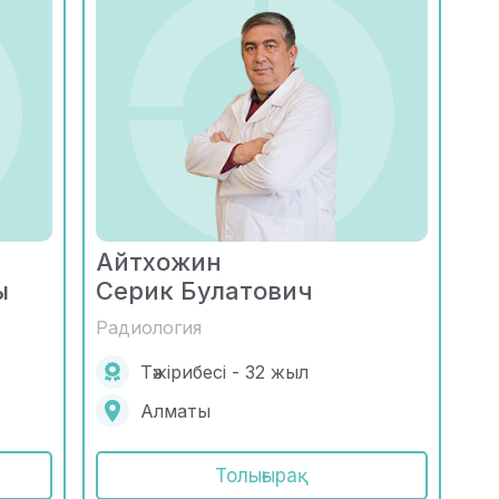
Айтхожин
ы
Серик Булатович
Радиология
Тәжірибесі - 32 жыл
Алматы
Толығырақ