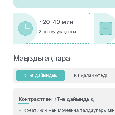
~20–40 мин
Зерттеу ұзақтығы.
Маңызды ақпарат
КТ-ға дайындық
КТ қалай өтеді
Контрастпен КТ-ға дайындық
Креатинин мен мочевина талдаулары мінде