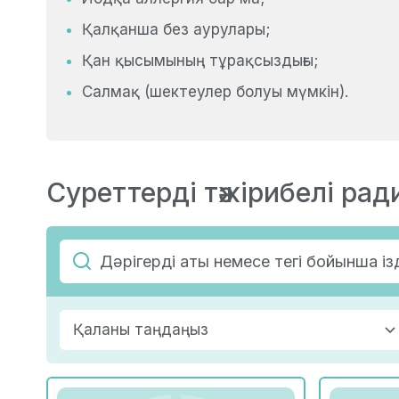
Қалқанша без аурулары;
Қан қысымының тұрақсыздығы;
Салмақ (шектеулер болуы мүмкін).
Суреттерді тәжірибелі рад
Қаланы таңдаңыз