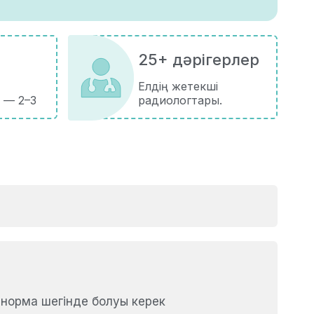
25+ дәрігерлер
Елдің жетекші
 — 2–3
радиологтары.
 норма шегінде болуы керек