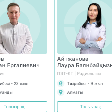
ев
Айтжанова
ан Ергалиевич
Лаура Баянбайқыз
ия
ПЭТ-КТ | Радиология
рибесі - 23 жыл
Тәжірибесі - 9 жыл
ағанды
Алматы
Толығырақ
Толығырақ