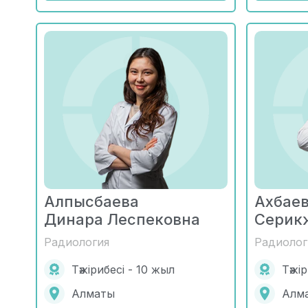
Алпысбаева
Ахбае
Динара Леспековна
Серик
Радиология
Радиолог
Тәжірибесі - 10 жыл
Тәжі
Алматы
Алм