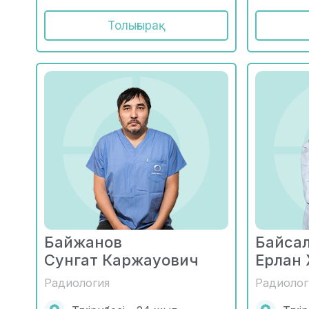
Толығырақ
Байжанов
Байса
Сунгат Каржауович
Ерлан
Радиология
Радиолог