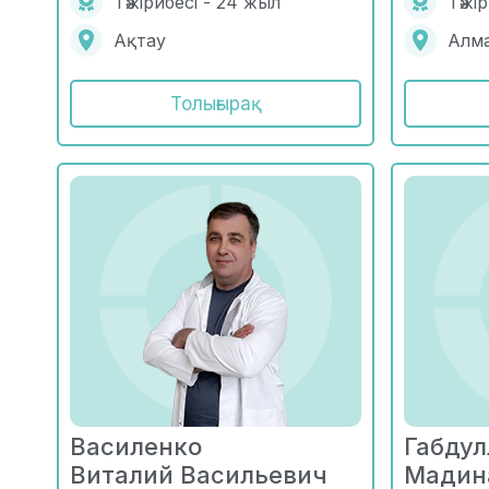
Тәжірибесі - 24 жыл
Тәжі
Ақтау
Алм
Толығырақ
Василенко
Габдул
Виталий Васильевич
Мадин