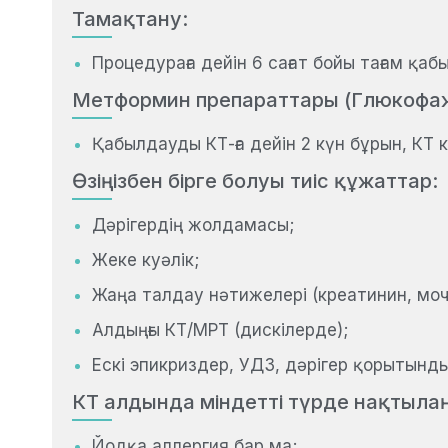
Тамақтану:
Процедураға дейін 6 сағат бойы тағам қаб
Метформин препараттары (Глюкофаж,
Қабылдауды КТ-ға дейін 2 күн бұрын, КТ к
Өзіңізбен бірге болуы тиіс құжаттар:
Дәрігердің жолдамасы;
Жеке куәлік;
Жаңа талдау нәтижелері (креатинин, моч
Алдыңғы КТ/МРТ (дискілерде);
Ескі эпикриздер, УДЗ, дәрігер қорытынды
КТ алдында міндетті түрде нақтыла
Йодқа аллергия бар ма;