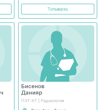
Толығырақ
Бисенов
ич
Данияр
ПЭТ-КТ | Радиология